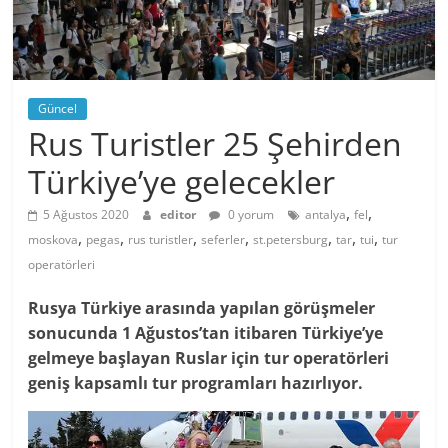
Güncel
Rus Turistler 25 Şehirden
Türkiye’ye gelecekler
,
,
5 Ağustos 2020
editor
0 yorum
antalya
fel
,
,
,
,
,
,
,
moskova
pegas
rus turistler
seferler
st.petersburg
tar
tui
tur
operatörleri
Rusya Türkiye arasında yapılan görüşmeler
sonucunda 1 Ağustos’tan itibaren Türkiye’ye
gelmeye başlayan Ruslar için tur operatörleri
geniş kapsamlı tur programları hazırlıyor.