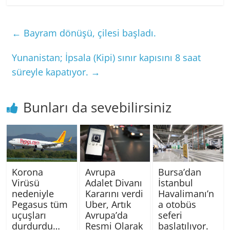
←
Bayram dönüşü, çilesi başladı.
Yunanistan; İpsala (Kipi) sınır kapısını 8 saat
süreyle kapatıyor.
→
Bunları da sevebilirsiniz
Korona
Avrupa
Bursa’dan
Virüsü
Adalet Divanı
İstanbul
nedeniyle
Kararını verdi
Havalimanı’n
Pegasus tüm
Uber, Artık
a otobüs
uçuşları
Avrupa’da
seferi
durdurdu…
Resmi Olarak
başlatılıyor.