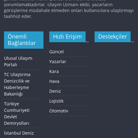
yorumlamaktadırlar. Ulaşım Uzmanı ekibi, yazarların
görüşlerine müdahale etmeden onları kullanıcılara ulaştırmayı
taahhüt eder.
Önemli
Hızlı Erişim
Destekçiler
Bağlantılar
Güncel
Ulusal Ulaşım
Yazarlar
Portalı
Kara
TC Ulaştırma
Denizcilik ve
Hava
Haberleşme
Deniz
Bakanlığı
Lojistik
Türkiye
Cumhuriyeti
Otomotiv
Devlet
Demiryolları
İstanbul Deniz