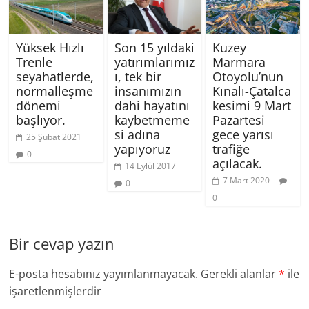
Yüksek Hızlı
Son 15 yıldaki
Kuzey
Trenle
yatırımlarımız
Marmara
seyahatlerde,
ı, tek bir
Otoyolu’nun
normalleşme
insanımızın
Kınalı-Çatalca
dönemi
dahi hayatını
kesimi 9 Mart
başlıyor.
kaybetmeme
Pazartesi
si adına
gece yarısı
25 Şubat 2021
yapıyoruz
trafiğe
0
açılacak.
14 Eylül 2017
7 Mart 2020
0
0
Bir cevap yazın
E-posta hesabınız yayımlanmayacak.
Gerekli alanlar
*
ile
işaretlenmişlerdir