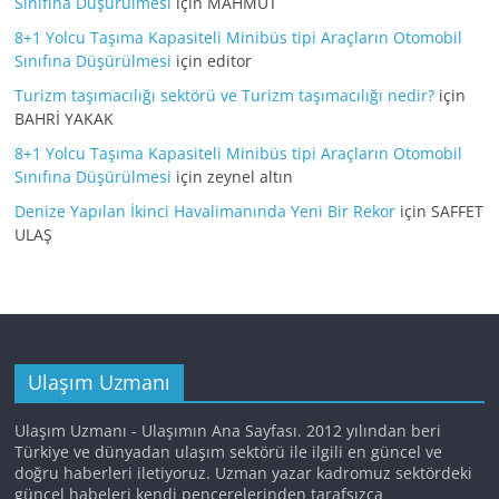
Sınıfına Düşürülmesi
için
MAHMUT
8+1 Yolcu Taşıma Kapasiteli Minibüs tipi Araçların Otomobil
Sınıfına Düşürülmesi
için
editor
Turizm taşımacılığı sektörü ve Turizm taşımacılığı nedir?
için
BAHRİ YAKAK
8+1 Yolcu Taşıma Kapasiteli Minibüs tipi Araçların Otomobil
Sınıfına Düşürülmesi
için
zeynel altın
Denize Yapılan İkinci Havalimanında Yeni Bir Rekor
için
SAFFET
ULAŞ
Ulaşım Uzmanı
Ulaşım Uzmanı - Ulaşımın Ana Sayfası. 2012 yılından beri
Türkiye ve dünyadan ulaşım sektörü ile ilgili en güncel ve
doğru haberleri iletiyoruz. Uzman yazar kadromuz sektördeki
güncel habeleri kendi pencerelerinden tarafsızca