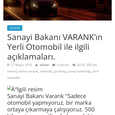
Güncel
Sanayi Bakanı VARANK’ın
Yerli Otomobil ile ilgili
açıklamaları.
,
27 Mayıs 2019
editor
0 yorum
2019
500 km
,
,
,
,
,
menzil
bakan varank
elektrikli
prototip
sanayi bakanlığı
yerli
otomobil
Sanayi Bakanı Varank “Sadece
otomobil yapmıyoruz, bir marka
ortaya çıkarmaya çalışıyoruz. 500