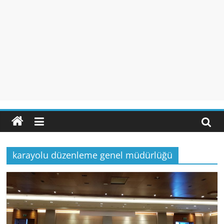
karayolu düzenleme genel müdürlüğü