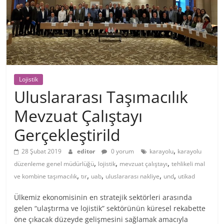
Lojistik
Uluslararası Taşımacılık
Mevzuat Çalıştayı
Gerçekleştirild
,
28 Şubat 2019
editor
0 yorum
karayolu
karayolu
,
,
,
düzenleme genel müdürlüğü
lojistik
mevzuat çalıştayı
tehlikeli mal
,
,
,
,
,
ve kombine taşımacılık
tır
uab
uluslararası nakliye
und
utikad
Ülkemiz ekonomisinin en stratejik sektörleri arasında
gelen “ulaştırma ve lojistik” sektörünün küresel rekabette
öne çıkacak düzeyde gelişmesini sağlamak amacıyla