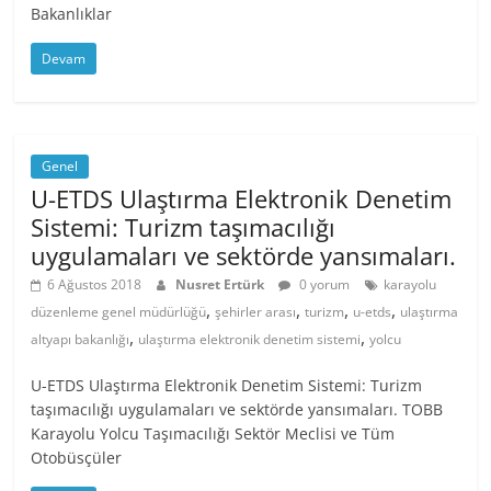
Bakanlıklar
Devam
Genel
U-ETDS Ulaştırma Elektronik Denetim
Sistemi: Turizm taşımacılığı
uygulamaları ve sektörde yansımaları.
6 Ağustos 2018
Nusret Ertürk
0 yorum
karayolu
,
,
,
,
düzenleme genel müdürlüğü
şehirler arası
turizm
u-etds
ulaştırma
,
,
altyapı bakanlığı
ulaştırma elektronik denetim sistemi
yolcu
U-ETDS Ulaştırma Elektronik Denetim Sistemi: Turizm
taşımacılığı uygulamaları ve sektörde yansımaları. TOBB
Karayolu Yolcu Taşımacılığı Sektör Meclisi ve Tüm
Otobüsçüler