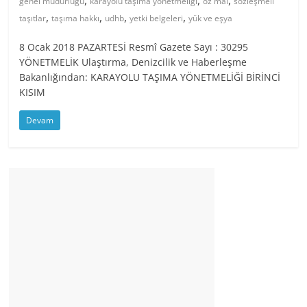
,
,
,
genel müdürlüğü
karayolu taşıma yönetmeliği
öz mal
sözleşmeli
,
,
,
,
taşıtlar
taşıma hakkı
udhb
yetki belgeleri
yük ve eşya
8 Ocak 2018 PAZARTESİ Resmî Gazete Sayı : 30295
YÖNETMELİK Ulaştırma, Denizcilik ve Haberleşme
Bakanlığından: KARAYOLU TAŞIMA YÖNETMELİĞİ BİRİNCİ
KISIM
Devam