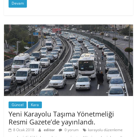
Devam
Güncel
Kara
Yeni Karayolu Taşıma Yönetmeliği
Resmi Gazete’de yayınlandı.
8 Ocak 2018
editor
0 yorum
karayolu düzenleme