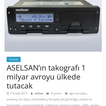
Güncel
ASELSAN’ın takografı 1
milyar avroyu ülkede
tutacak
,
7 Aralık 2017
editor
0 yorum
ağır vasıtalar
,
,
,
,
aselsan
hız ölçer
istirahatleri
karayolu yol güvenliği
otobüs ve
,
,
,
,
kamyonlar
sayısal takoğraf
şoförlerin çalışma süreleri
udhb
uluslar