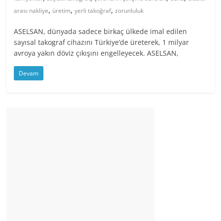
,
,
,
arası nakliye
üretim
yerli takoğraf
zorunluluk
ASELSAN, dünyada sadece birkaç ülkede imal edilen
sayısal takograf cihazını Türkiye’de üreterek, 1 milyar
avroya yakın döviz çıkışını engelleyecek. ASELSAN,
Devam