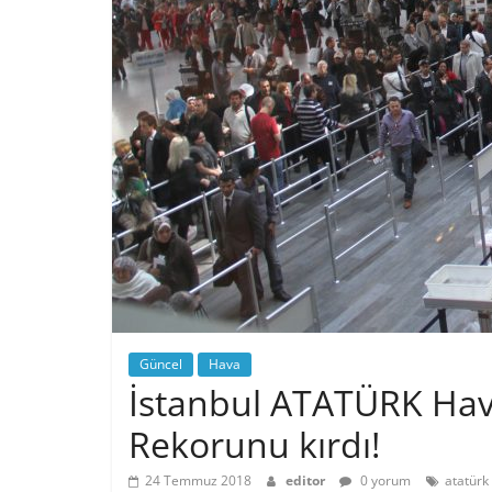
Güncel
Hava
İstanbul ATATÜRK Hav
Rekorunu kırdı!
24 Temmuz 2018
editor
0 yorum
atatürk