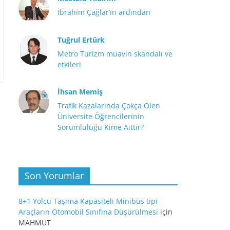
İbrahim Çağlar’ın ardından
Tuğrul Ertürk
Metro Turizm muavin skandalı ve
etkileri
İhsan Memiş
Trafik Kazalarında Çokça Ölen
Üniversite Öğrencilerinin
Sorumluluğu Kime Aittir?
Son Yorumlar
8+1 Yolcu Taşıma Kapasiteli Minibüs tipi
Araçların Otomobil Sınıfına Düşürülmesi
için
MAHMUT