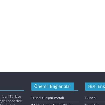
Önemli Bağlantılar
Hızlı Eri
n beri Türkiye
Ulusal Ulaşım Portalı
Güncel
doğru haberleri