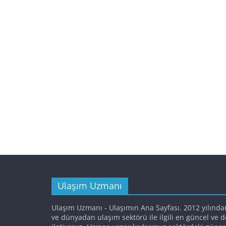
Ulaşım Uzmanı
Ulaşım Uzmanı - Ulaşımın Ana Sayfası. 2012 yılında
ve dünyadan ulaşım sektörü ile ilgili en güncel ve 