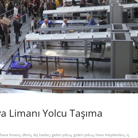
a Limanı Yolcu Taşıma
,
,
,
,
,
,
 hava limanı
dhmi
dış hatlar
gelen yolcu
giden yolcu
hava meydanları
iç