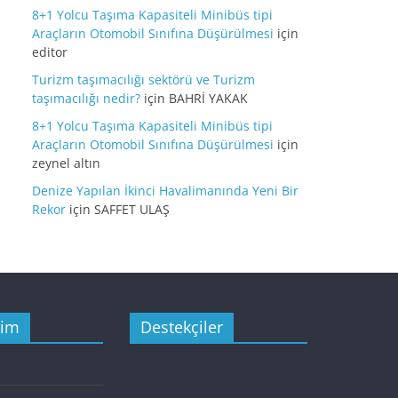
8+1 Yolcu Taşıma Kapasiteli Minibüs tipi
Araçların Otomobil Sınıfına Düşürülmesi
için
editor
Turizm taşımacılığı sektörü ve Turizm
taşımacılığı nedir?
için
BAHRİ YAKAK
8+1 Yolcu Taşıma Kapasiteli Minibüs tipi
Araçların Otomobil Sınıfına Düşürülmesi
için
zeynel altın
Denize Yapılan İkinci Havalimanında Yeni Bir
Rekor
için
SAFFET ULAŞ
şim
Destekçiler