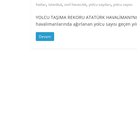
,
,
,
,
hatlar
istanbul
sivil havacılık
yolcu sayıları
yolcu sayısı
YOLCU TAŞIMA REKORU ATATÜRK HAVALİMANI’NIN OL
havalimanlarında ağırlanan yolcu sayısı geçen yıl
Devam