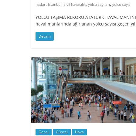
,
,
,
,
hatlar
istanbul
sivil havacılık
yolcu sayıları
yolcu sayısı
YOLCU TAŞIMA REKORU ATATÜRK HAVALİMANI’NIN OL
havalimanlarında ağırlanan yolcu sayısı geçen yıl
Devam
Genel
Güncel
Hava