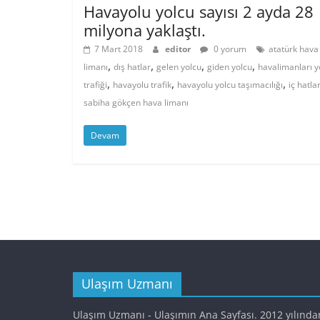
Havayolu yolcu sayısı 2 ayda 28
milyona yaklaştı.
7 Mart 2018
editor
0 yorum
atatürk hava
,
,
,
,
limanı
dış hatlar
gelen yolcu
giden yolcu
havalimanları y
,
,
,
trafiği
havayolu trafik
havayolu yolcu taşımacılığı
iç hatla
sabiha gökçen hava limanı
Devam
Ulaşım Uzmanı
Ulaşım Uzmanı - Ulaşımın Ana Sayfası. 2012 yılında