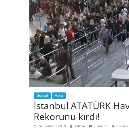
Güncel
Hava
İstanbul ATATÜRK Hav
Rekorunu kırdı!
24 Temmuz 2018
editor
0 yorum
atatürk