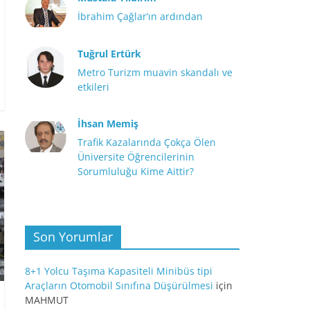
İbrahim Çağlar’ın ardından
Tuğrul Ertürk
Metro Turizm muavin skandalı ve
etkileri
İhsan Memiş
Trafik Kazalarında Çokça Ölen
Üniversite Öğrencilerinin
Sorumluluğu Kime Aittir?
Son Yorumlar
8+1 Yolcu Taşıma Kapasiteli Minibüs tipi
Araçların Otomobil Sınıfına Düşürülmesi
için
MAHMUT