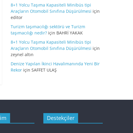
8+1 Yolcu Taşıma Kapasiteli Minibüs tipi
Araçların Otomobil Sınıfına Düşürülmesi
için
editor
Turizm taşımacılığı sektörü ve Turizm
taşımacılığı nedir?
için
BAHRİ YAKAK
8+1 Yolcu Taşıma Kapasiteli Minibüs tipi
Araçların Otomobil Sınıfına Düşürülmesi
için
zeynel altın
Denize Yapılan İkinci Havalimanında Yeni Bir
Rekor
için
SAFFET ULAŞ
şim
Destekçiler