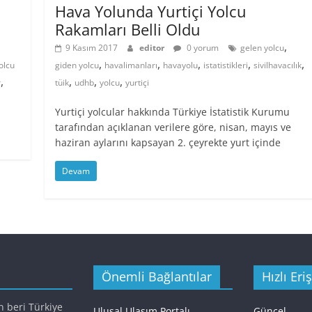
Hava Yolunda Yurtiçi Yolcu
Rakamları Belli Oldu
,
9 Kasım 2017
editor
0 yorum
gelen yolcu
,
,
,
,
,
olcu
giden yolcu
havalimanları
havayolu
istatistikleri
sivilhavacılık
,
,
,
,
r
tüik
udhb
yolcu
yurtiçi
Yurtiçi yolcular hakkında Türkiye İstatistik Kurumu
tarafından açıklanan verilere göre, nisan, mayıs ve
haziran aylarını kapsayan 2. çeyrekte yurt içinde
Devam
Önemli Bağlantılar
Hızlı Eri
n beri Türkiye
Ulusal Ulaşım Portalı
Güncel