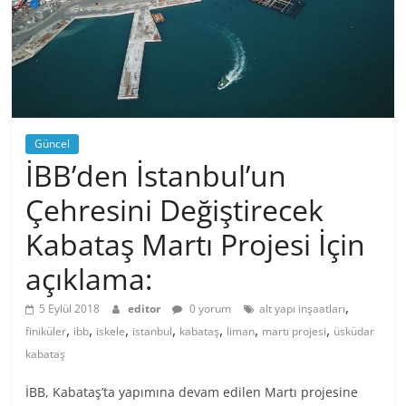
Güncel
İBB’den İstanbul’un
Çehresini Değiştirecek
Kabataş Martı Projesi İçin
açıklama:
,
5 Eylül 2018
editor
0 yorum
alt yapı inşaatları
,
,
,
,
,
,
,
finiküler
ibb
iskele
istanbul
kabataş
liman
martı projesi
üsküdar
kabataş
İBB, Kabataş’ta yapımına devam edilen Martı projesine