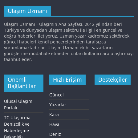
Ulaşım Uzmanı
Ulaşım Uzmanı - Ulaşımın Ana Sayfası. 2012 yılından beri
Türkiye ve dünyadan ulaşım sektörü ile ilgili en güncel ve
doğru haberleri iletiyoruz. Uzman yazar kadromuz sektördeki
güncel habeleri kendi pencerelerinden tarafsızca
yorumlamaktadırlar. Ulaşım Uzmanı ekibi, yazarların
görüşlerine müdahale etmeden onları kullanıcılara ulaştırmayı
taahhüt eder.
Önemli
Hızlı Erişim
Destekçiler
Bağlantılar
Güncel
Ulusal Ulaşım
Yazarlar
Portalı
Kara
TC Ulaştırma
Denizcilik ve
Hava
Haberleşme
Deniz
Bakanlığı