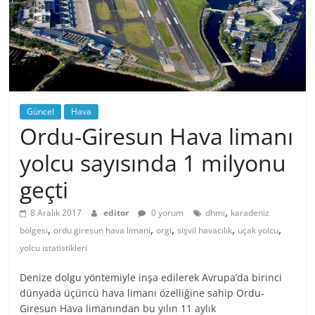
Güncel
Hava
Ordu-Giresun Hava limanı
yolcu sayısında 1 milyonu
geçti
,
8 Aralık 2017
editor
0 yorum
dhmi
karadeniz
,
,
,
,
,
bölgesi
ordu giresun hava limanı
orgi
sişvil havacılık
uçak yolcu
yolcu istatistikleri
Denize dolgu yöntemiyle inşa edilerek Avrupa’da birinci
dünyada üçüncü hava limanı özelliğine sahip Ordu-
Giresun Hava limanından bu yılın 11 aylık