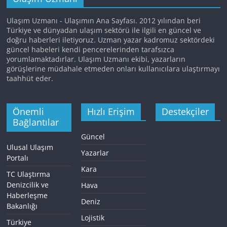
Ulaşım Uzmanı - Ulaşımın Ana Sayfası. 2012 yılından beri
Türkiye ve dünyadan ulaşım sektörü ile ilgili en güncel ve
doğru haberleri iletiyoruz. Uzman yazar kadromuz sektördeki
güncel habeleri kendi pencerelerinden tarafsızca
yorumlamaktadırlar. Ulaşım Uzmanı ekibi, yazarların
görüşlerine müdahale etmeden onları kullanıcılara ulaştırmayı
taahhüt eder.
Önemli
Hızlı Erişim
Destekçiler
Bağlantılar
Güncel
Ulusal Ulaşım
Yazarlar
Portalı
Kara
TC Ulaştırma
Denizcilik ve
Hava
Haberleşme
Deniz
Bakanlığı
Lojistik
Türkiye