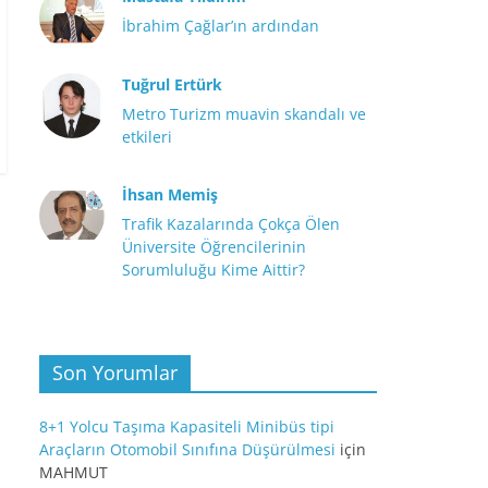
İbrahim Çağlar’ın ardından
Tuğrul Ertürk
Metro Turizm muavin skandalı ve
etkileri
İhsan Memiş
Trafik Kazalarında Çokça Ölen
Üniversite Öğrencilerinin
Sorumluluğu Kime Aittir?
Son Yorumlar
8+1 Yolcu Taşıma Kapasiteli Minibüs tipi
Araçların Otomobil Sınıfına Düşürülmesi
için
MAHMUT