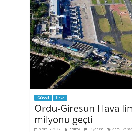
Güncel
Hava
Ordu-Giresun Hava lim
milyonu geçti
,
8 Aralık 2017
editor
0 yorum
dhmi
karad