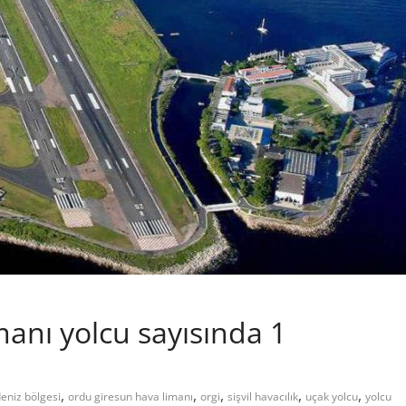
anı yolcu sayısında 1
,
,
,
,
,
eniz bölgesi
ordu giresun hava limanı
orgi
sişvil havacılık
uçak yolcu
yolcu