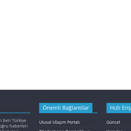
Önemli Bağlantılar
Hızlı Eri
n beri Türkiye
Ulusal Ulaşım Portalı
Güncel
doğru haberleri