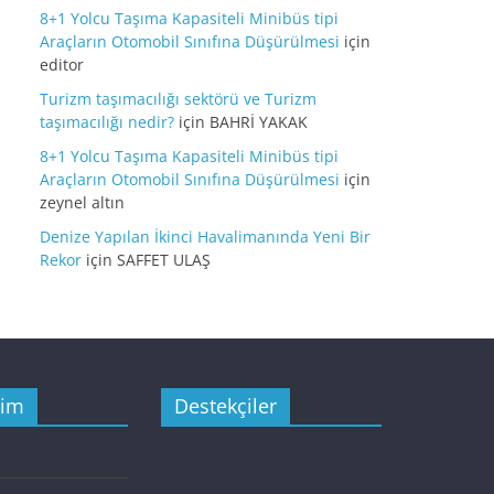
8+1 Yolcu Taşıma Kapasiteli Minibüs tipi
Araçların Otomobil Sınıfına Düşürülmesi
için
editor
Turizm taşımacılığı sektörü ve Turizm
taşımacılığı nedir?
için
BAHRİ YAKAK
8+1 Yolcu Taşıma Kapasiteli Minibüs tipi
Araçların Otomobil Sınıfına Düşürülmesi
için
zeynel altın
Denize Yapılan İkinci Havalimanında Yeni Bir
Rekor
için
SAFFET ULAŞ
şim
Destekçiler