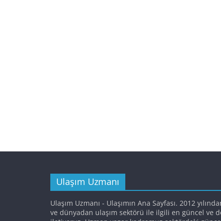
Ulaşım Uzmanı
Ulaşım Uzmanı - Ulaşımın Ana Sayfası. 2012 yılında
ve dünyadan ulaşım sektörü ile ilgili en güncel ve 