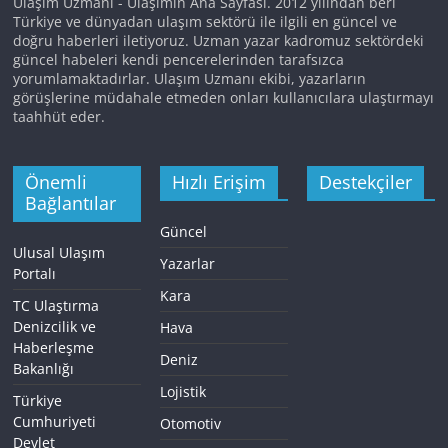
Ulaşım Uzmanı - Ulaşımın Ana Sayfası. 2012 yılından beri
Türkiye ve dünyadan ulaşım sektörü ile ilgili en güncel ve
doğru haberleri iletiyoruz. Uzman yazar kadromuz sektördeki
güncel habeleri kendi pencerelerinden tarafsızca
yorumlamaktadırlar. Ulaşım Uzmanı ekibi, yazarların
görüşlerine müdahale etmeden onları kullanıcılara ulaştırmayı
taahhüt eder.
Önemli
Hızlı Erişim
Destekçiler
Bağlantılar
Güncel
Ulusal Ulaşım
Yazarlar
Portalı
Kara
TC Ulaştırma
Denizcilik ve
Hava
Haberleşme
Deniz
Bakanlığı
Lojistik
Türkiye
Cumhuriyeti
Otomotiv
Devlet