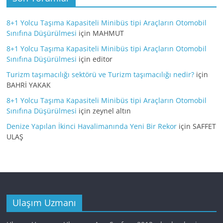
8+1 Yolcu Taşıma Kapasiteli Minibüs tipi Araçların Otomobil
Sınıfına Düşürülmesi
için
MAHMUT
8+1 Yolcu Taşıma Kapasiteli Minibüs tipi Araçların Otomobil
Sınıfına Düşürülmesi
için
editor
Turizm taşımacılığı sektörü ve Turizm taşımacılığı nedir?
için
BAHRİ YAKAK
8+1 Yolcu Taşıma Kapasiteli Minibüs tipi Araçların Otomobil
Sınıfına Düşürülmesi
için
zeynel altın
Denize Yapılan İkinci Havalimanında Yeni Bir Rekor
için
SAFFET
ULAŞ
Ulaşım Uzmanı