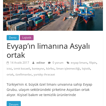
Deniz
Lojistik
Evyap’ın limanına Asyalı
ortak
,
,
14 Aralık 2017
editor
0 yorum
evyap limanı
filipin
,
,
,
,
,
,
ictsi
izmit kocaeli
konteynır
körfez
liman işletmeciliği
lojistik
,
,
ortak
özellimanlar
yurtdışı ihracaat
Türkiye’nin 4. büyük özel limanı unvanına sahip Evyap
Grubu, ulaşım sektöründeki şirketine Asya’dan ortak
alıyor. Kişisel bakım ve temizlik ürünlerinde
Devam