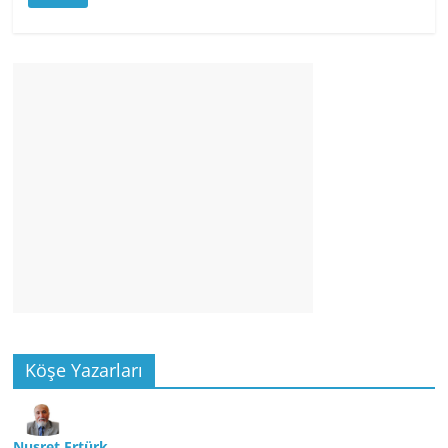
Köşe Yazarları
Nusret Ertürk