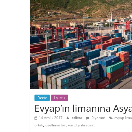
Deniz
Lojistik
Evyap’ın limanına Asya
14 Aralık 2017
editor
0 yorum
evyap lima
,
,
ortak
özellimanlar
yurtdışı ihracaat