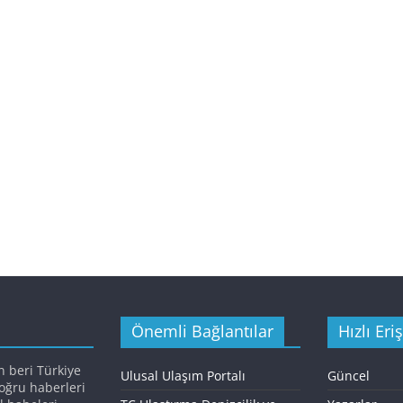
Önemli Bağlantılar
Hızlı Eri
n beri Türkiye
Ulusal Ulaşım Portalı
Güncel
doğru haberleri