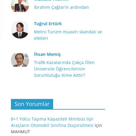
İbrahim Çağlar’ın ardından
Tuğrul Ertürk
Metro Turizm muavin skandalı ve
etkileri
İhsan Memiş
Trafik Kazalarında Çokça Ölen
Üniversite Öğrencilerinin
Sorumluluğu Kime Aittir?
Son Yorumlar
8+1 Yolcu Taşıma Kapasiteli Minibüs tipi
Araçların Otomobil Sınıfına Düşürülmesi
için
MAHMUT