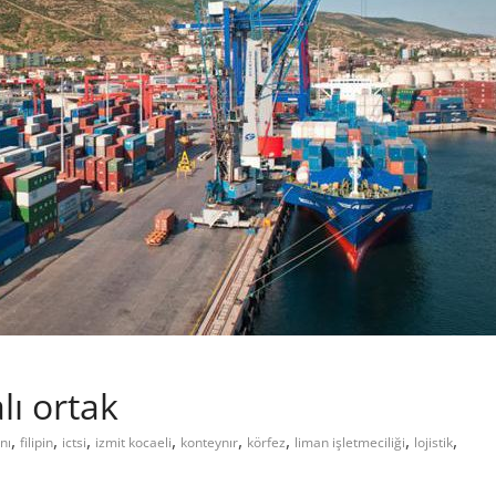
lı ortak
,
,
,
,
,
,
,
,
nı
filipin
ictsi
izmit kocaeli
konteynır
körfez
liman işletmeciliği
lojistik