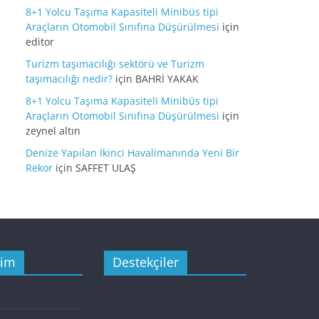
8+1 Yolcu Taşıma Kapasiteli Minibüs tipi
Araçların Otomobil Sınıfına Düşürülmesi
için
editor
Turizm taşımacılığı sektörü ve Turizm
taşımacılığı nedir?
için
BAHRİ YAKAK
8+1 Yolcu Taşıma Kapasiteli Minibüs tipi
Araçların Otomobil Sınıfına Düşürülmesi
için
zeynel altın
Denize Yapılan İkinci Havalimanında Yeni Bir
Rekor
için
SAFFET ULAŞ
şim
Destekçiler