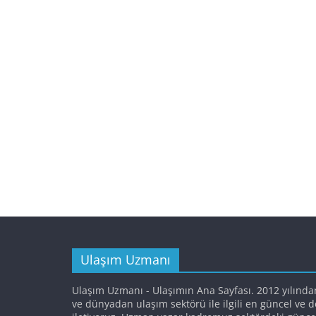
Ulaşım Uzmanı
Ulaşım Uzmanı - Ulaşımın Ana Sayfası. 2012 yılında
ve dünyadan ulaşım sektörü ile ilgili en güncel ve 