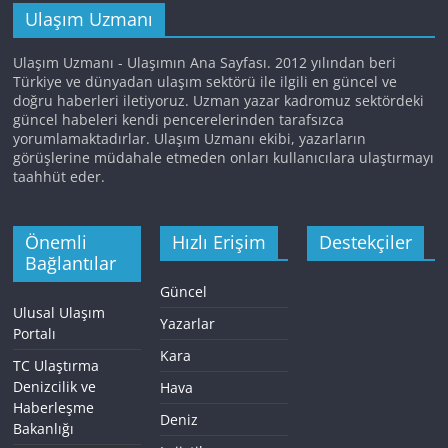
Ulaşım Uzmanı
Ulaşım Uzmanı - Ulaşımın Ana Sayfası. 2012 yılından beri
Türkiye ve dünyadan ulaşım sektörü ile ilgili en güncel ve
doğru haberleri iletiyoruz. Uzman yazar kadromuz sektördeki
güncel habeleri kendi pencerelerinden tarafsızca
yorumlamaktadırlar. Ulaşım Uzmanı ekibi, yazarların
görüşlerine müdahale etmeden onları kullanıcılara ulaştırmayı
taahhüt eder.
Önemli
Hızlı Erişim
Destekçiler
Bağlantılar
Güncel
Ulusal Ulaşım
Yazarlar
Portalı
Kara
TC Ulaştırma
Denizcilik ve
Hava
Haberleşme
Deniz
Bakanlığı