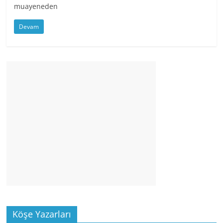
muayeneden
Devam
Köşe Yazarları