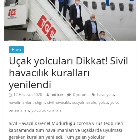
Hava
Uçak yolcuları Dikkat! Sivil
havacılık kuralları
yenilendi
,
12 Haziran 2020
editor
0 yorum
hava yolu
,
,
,
,
,
havalimanları
shgm
sivil havacılık
sosyalmesafe
yolcu
yolcu
,
terminalleri
yolculuk kuralları
Sivil Havacılık Genel Müdürlüğü corona virüs tedbirleri
kapsamında tüm havalimanları ve uçaklarda uyulması
gereken kuralları yeniledi. Tüm gelen yolcular