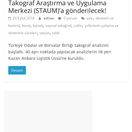
Takograf Araştırma ve Uygulama
Merkezi (STAUM)’a gönderilecek!
,
20 Eylül 2018
editor
0 yorum
aetr
denetim ve
,
,
,
,
,
kontrol
kiosk
lojistik
sayısal takoğraf
soför
şoförlerin çalışma ve
,
,
dinlenme süreleri
staum
tobb
Türkiye Odalar ve Borsalar Birliği takograf analizini
başlattı. 40 ayrı noktada yapılacak analizlerin ilk yeri
Kazan Ankara Lojistik Üssü’ne kuruldu.
Devam