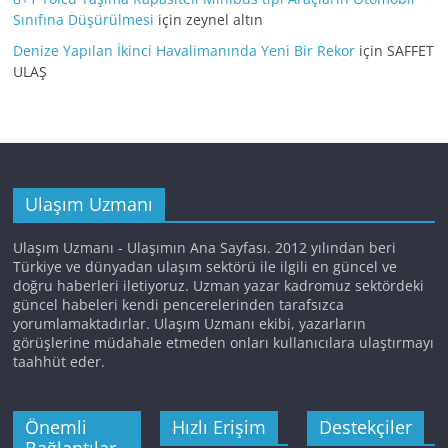
Sınıfına Düşürülmesi
için
zeynel altın
Denize Yapılan İkinci Havalimanında Yeni Bir Rekor
için
SAFFET
ULAŞ
Ulaşım Uzmanı
Ulaşım Uzmanı - Ulaşımın Ana Sayfası. 2012 yılından beri
Türkiye ve dünyadan ulaşım sektörü ile ilgili en güncel ve
doğru haberleri iletiyoruz. Uzman yazar kadromuz sektördeki
güncel habeleri kendi pencerelerinden tarafsızca
yorumlamaktadırlar. Ulaşım Uzmanı ekibi, yazarların
görüşlerine müdahale etmeden onları kullanıcılara ulaştırmayı
taahhüt eder.
Önemli
Hızlı Erişim
Destekçiler
Bağlantılar