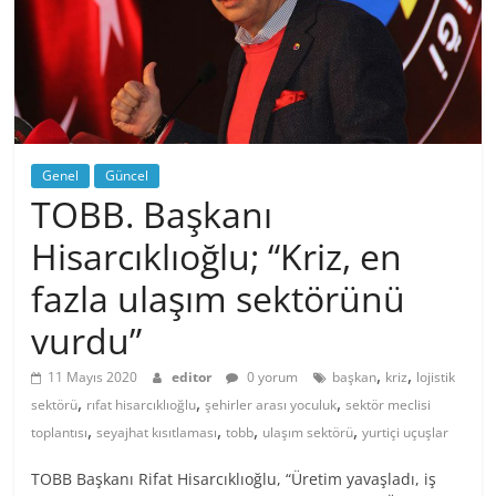
Genel
Güncel
TOBB. Başkanı
Hisarcıklıoğlu; “Kriz, en
fazla ulaşım sektörünü
vurdu”
,
,
11 Mayıs 2020
editor
0 yorum
başkan
kriz
lojistik
,
,
,
sektörü
rıfat hisarcıklıoğlu
şehirler arası yoculuk
sektör meclisi
,
,
,
,
toplantısı
seyajhat kısıtlaması
tobb
ulaşım sektörü
yurtiçi uçuşlar
TOBB Başkanı Rifat Hisarcıklıoğlu, “Üretim yavaşladı, iş