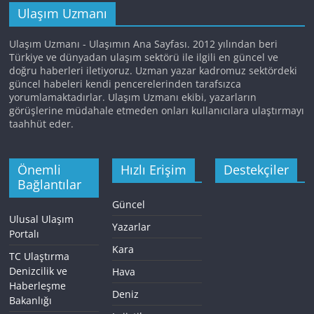
Ulaşım Uzmanı
Ulaşım Uzmanı - Ulaşımın Ana Sayfası. 2012 yılından beri
Türkiye ve dünyadan ulaşım sektörü ile ilgili en güncel ve
doğru haberleri iletiyoruz. Uzman yazar kadromuz sektördeki
güncel habeleri kendi pencerelerinden tarafsızca
yorumlamaktadırlar. Ulaşım Uzmanı ekibi, yazarların
görüşlerine müdahale etmeden onları kullanıcılara ulaştırmayı
taahhüt eder.
Önemli
Hızlı Erişim
Destekçiler
Bağlantılar
Güncel
Ulusal Ulaşım
Yazarlar
Portalı
Kara
TC Ulaştırma
Denizcilik ve
Hava
Haberleşme
Deniz
Bakanlığı