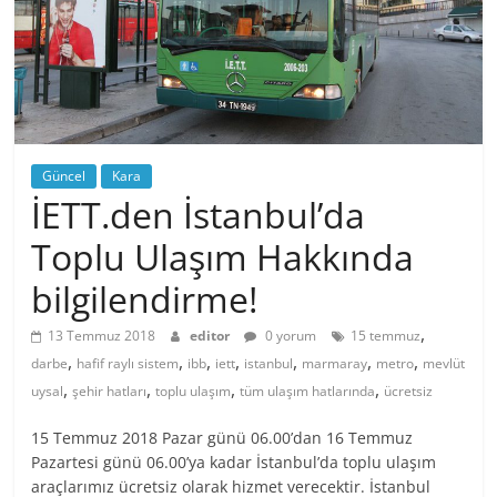
Güncel
Kara
İETT.den İstanbul’da
Toplu Ulaşım Hakkında
bilgilendirme!
,
13 Temmuz 2018
editor
0 yorum
15 temmuz
,
,
,
,
,
,
,
darbe
hafif raylı sistem
ibb
iett
istanbul
marmaray
metro
mevlüt
,
,
,
,
uysal
şehir hatları
toplu ulaşım
tüm ulaşım hatlarında
ücretsiz
15 Temmuz 2018 Pazar günü 06.00’dan 16 Temmuz
Pazartesi günü 06.00’ya kadar İstanbul’da toplu ulaşım
araçlarımız ücretsiz olarak hizmet verecektir. İstanbul