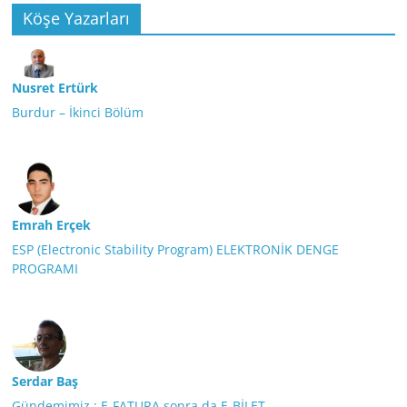
Köşe Yazarları
Nusret Ertürk
Burdur – İkinci Bölüm
Emrah Erçek
ESP (Electronic Stability Program) ELEKTRONİK DENGE
PROGRAMI
Serdar Baş
Gündemimiz ; E-FATURA sonra da E-BİLET