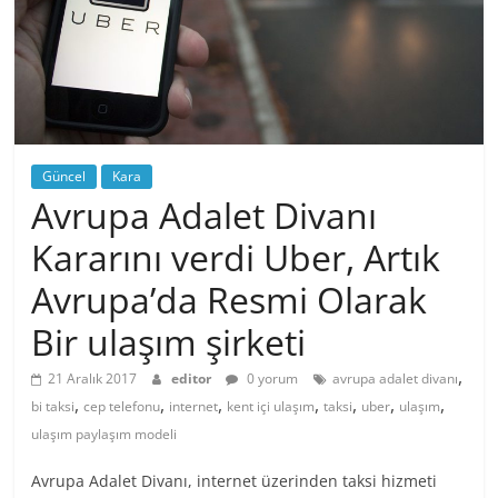
Güncel
Kara
Avrupa Adalet Divanı
Kararını verdi Uber, Artık
Avrupa’da Resmi Olarak
Bir ulaşım şirketi
,
21 Aralık 2017
editor
0 yorum
avrupa adalet divanı
,
,
,
,
,
,
,
bi taksi
cep telefonu
internet
kent içi ulaşım
taksi
uber
ulaşım
ulaşım paylaşım modeli
Avrupa Adalet Divanı, internet üzerinden taksi hizmeti