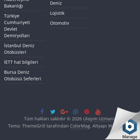
Deniz
Bakanlığı
Lojistik
Türkiye
Cumhuriyeti
Otomotiv
Devlet
Demiryolları
İstanbul Deniz
Otobüsleri
İETT hat bilgileri
Bursa Deniz
Otobüsü Seferleri
Tüm hakları saklıdır © 2026
Ulaşım Uzmanı
.
Tema: ThemeGrill tarafından
ColorMag
. Altyapı
WordPress
.