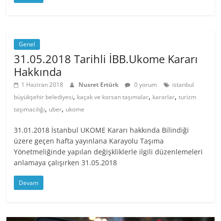
Genel
31.05.2018 Tarihli İBB.Ukome Kararı
Hakkında
1 Haziran 2018
Nusret Ertürk
0 yorum
istanbul
,
,
,
büyükşehir belediyesi
kaçak ve korsan taşımalar
kararlar
turizm
,
,
taşımacılığı
uber
ukome
31.01.2018 İstanbul UKOME Kararı hakkında Bilindiği
üzere geçen hafta yayınlana Karayolu Taşıma
Yönetmeliğinde yapılan değişkliklerle ilgili düzenlemeleri
anlamaya çalışırken 31.05.2018
Devam