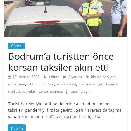
Güncel
Bodrum’a turistten önce
korsan taksiler akın etti
,
,
17 Haziran 2020
editor
0 yorum
bla bla car
gbt
,
,
,
,
güney ege
istanbul bodrum
korsan taksi
mevzuata uygun taşıma
,
,
,
trafik denetimleri
turizm taşımacılığı
uber
ulaşım
Turist hareketiyle tatil beldelerine akın eden korsan
taksiler, pandemiyi fırsata çevirdi. Şehirlerarası da taşıma
yapan korsanlar, otobüs ve uçakları fırsatçılıkla
Devam