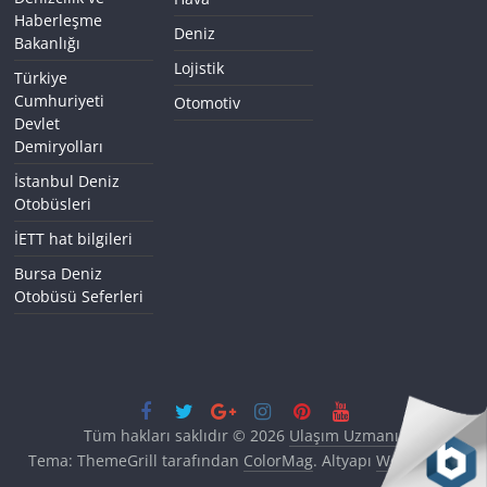
Haberleşme
Deniz
Bakanlığı
Lojistik
Türkiye
Cumhuriyeti
Otomotiv
Devlet
Demiryolları
İstanbul Deniz
Otobüsleri
İETT hat bilgileri
Bursa Deniz
Otobüsü Seferleri
Tüm hakları saklıdır © 2026
Ulaşım Uzmanı
.
Tema: ThemeGrill tarafından
ColorMag
. Altyapı
WordPress
.