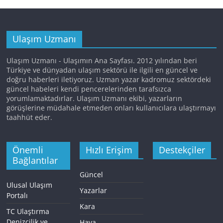
Ulaşım Uzmanı
Ulaşım Uzmanı - Ulaşımın Ana Sayfası. 2012 yılından beri
Türkiye ve dünyadan ulaşım sektörü ile ilgili en güncel ve
doğru haberleri iletiyoruz. Uzman yazar kadromuz sektördeki
güncel habeleri kendi pencerelerinden tarafsızca
yorumlamaktadırlar. Ulaşım Uzmanı ekibi, yazarların
görüşlerine müdahale etmeden onları kullanıcılara ulaştırmayı
taahhüt eder.
Önemli
Hızlı Erişim
Destekçiler
Bağlantılar
Güncel
Ulusal Ulaşım
Yazarlar
Portalı
Kara
TC Ulaştırma
Denizcilik ve
Hava