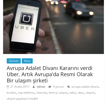
Güncel
Kara
Avrupa Adalet Divanı Kararını verdi
Uber, Artık Avrupa’da Resmi Olarak
Bir ulaşım şirketi
,
21 Aralık 2017
editor
0 yorum
avrupa adalet divanı
,
,
,
,
,
,
,
bi taksi
cep telefonu
internet
kent içi ulaşım
taksi
uber
ulaşım
ulaşım paylaşım modeli