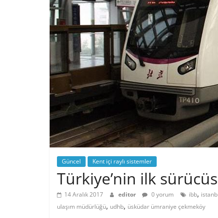
Güncel
Kent içi raylı sistemler
Türkiye’nin ilk sürücü
,
14 Aralık 2017
editor
0 yorum
ibb
istanb
,
,
ulaşım müdürlüğü
udhb
üsküdar ümraniye çekmeköy