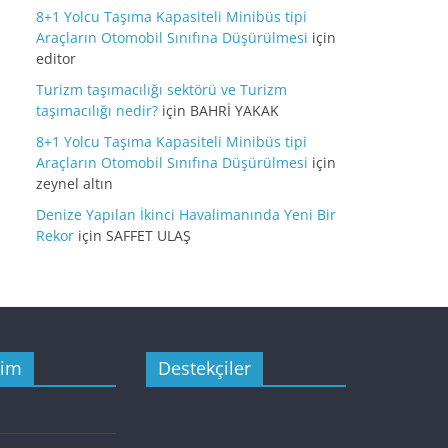
8+1 Yolcu Taşıma Kapasiteli Minibüs tipi
Araçların Otomobil Sınıfına Düşürülmesi
için
editor
Turizm taşımacılığı sektörü ve Turizm
taşımacılığı nedir?
için
BAHRİ YAKAK
8+1 Yolcu Taşıma Kapasiteli Minibüs tipi
Araçların Otomobil Sınıfına Düşürülmesi
için
zeynel altın
Denize Yapılan İkinci Havalimanında Yeni Bir
Rekor
için
SAFFET ULAŞ
şim
Destekçiler