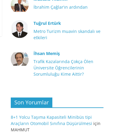
İbrahim Çağlar’ın ardından
Tuğrul Ertürk
Metro Turizm muavin skandalı ve
etkileri
İhsan Memiş
Trafik Kazalarında Çokça Ölen
Üniversite Öğrencilerinin
Sorumluluğu Kime Aittir?
Son Yorumlar
8+1 Yolcu Taşıma Kapasiteli Minibüs tipi
Araçların Otomobil Sınıfına Düşürülmesi
için
MAHMUT