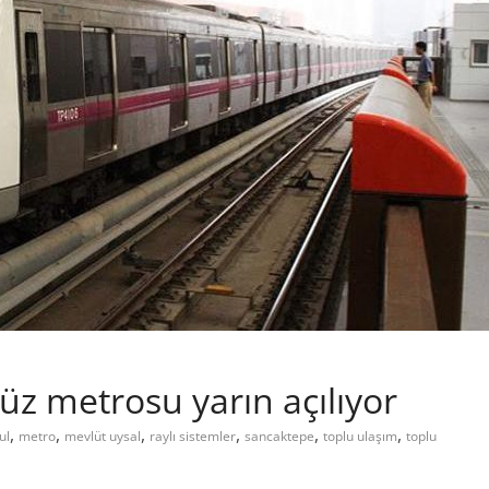
süz metrosu yarın açılıyor
,
,
,
,
,
,
ul
metro
mevlüt uysal
raylı sistemler
sancaktepe
toplu ulaşım
toplu