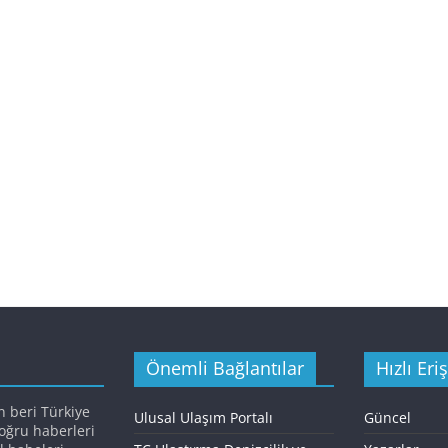
Önemli Bağlantılar
Hızlı Eri
n beri Türkiye
Ulusal Ulaşım Portalı
Güncel
doğru haberleri