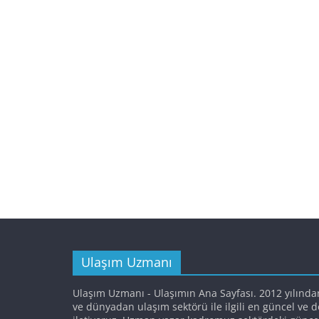
Ulaşım Uzmanı
Ulaşım Uzmanı - Ulaşımın Ana Sayfası. 2012 yılında
ve dünyadan ulaşım sektörü ile ilgili en güncel ve 