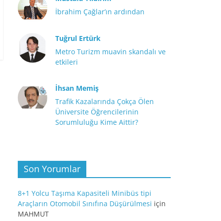
İbrahim Çağlar’ın ardından
Tuğrul Ertürk
Metro Turizm muavin skandalı ve
etkileri
İhsan Memiş
Trafik Kazalarında Çokça Ölen
Üniversite Öğrencilerinin
Sorumluluğu Kime Aittir?
Son Yorumlar
8+1 Yolcu Taşıma Kapasiteli Minibüs tipi
Araçların Otomobil Sınıfına Düşürülmesi
için
MAHMUT