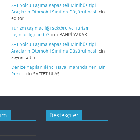
8+1 Yolcu Taşıma Kapasiteli Minibüs tipi
Araçların Otomobil Sınıfına Düşürülmesi
için
editor
Turizm taşımacılığı sektörü ve Turizm
taşımacılığı nedir?
için
BAHRİ YAKAK
8+1 Yolcu Taşıma Kapasiteli Minibüs tipi
Araçların Otomobil Sınıfına Düşürülmesi
için
zeynel altın
Denize Yapılan İkinci Havalimanında Yeni Bir
Rekor
için
SAFFET ULAŞ
şim
Destekçiler