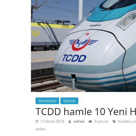
Demiryolu
Güncel
TCDD hamle 10 Yeni Hı
,
13 Nisan 2018
editor
0 yorum
ihaleler
s
setleri