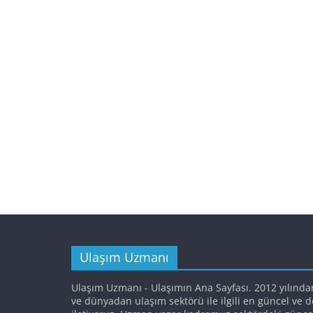
Ulaşım Uzmanı
Ulaşım Uzmanı - Ulaşımın Ana Sayfası. 2012 yılında
ve dünyadan ulaşım sektörü ile ilgili en güncel ve 