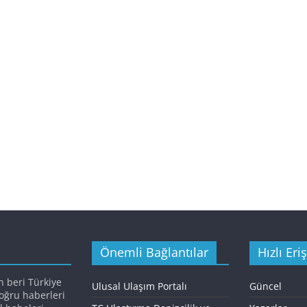
Önemli Bağlantılar
Hızlı Eri
n beri Türkiye
Ulusal Ulaşım Portalı
Güncel
doğru haberleri