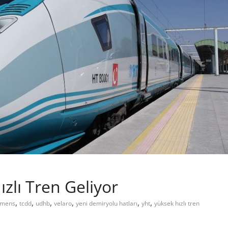
zlı Tren Geliyor
,
,
,
,
,
,
imens
tcdd
udhb
velaro
yeni demiryolu hatları
yht
yüksek hızlı tren