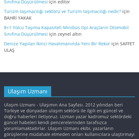
Sınıfına Düşürülmesi
için
editor
Turizm taşımacılığı sektörü ve Turizm taşımacılığı nedir?
için
BAHRİ YAKAK
8+1 Yolcu Taşıma Kapasiteli Minibüs tipi Araçların Otomobil
Sınıfına Düşürülmesi
için
zeynel altın
Denize Yapılan İkinci Havalimanında Yeni Bir Rekor
için
SAFFET
ULAŞ
Ulaşım Uzmanı
Ulaşım Uzmanı - Ulaşımın Ana Sayfası. 2012 yılından beri
Türkiye ve dünyadan ulaşım sektörü ile ilgili en güncel ve
doğru haberleri iletiyoruz. Uzman yazar kadromuz sektördeki
güncel habeleri kendi pencerelerinden tarafsızca
yorumlamaktadırlar. Ulaşım Uzmanı ekibi, yazarların
görüşlerine müdahale etmeden onları kullanıcılara ulaştırmayı