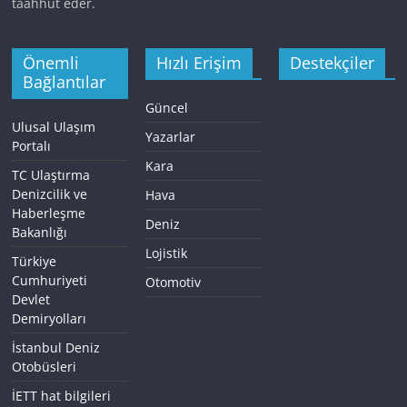
taahhüt eder.
Önemli
Hızlı Erişim
Destekçiler
Bağlantılar
Güncel
Ulusal Ulaşım
Yazarlar
Portalı
Kara
TC Ulaştırma
Denizcilik ve
Hava
Haberleşme
Deniz
Bakanlığı
Lojistik
Türkiye
Cumhuriyeti
Otomotiv
Devlet
Demiryolları
İstanbul Deniz
Otobüsleri
İETT hat bilgileri