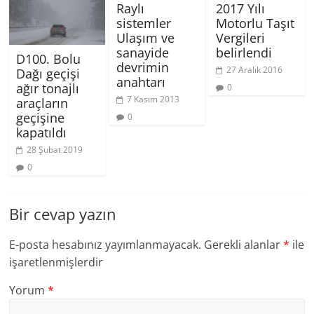
Raylı
2017 Yılı
sistemler
Motorlu Taşıt
Ulaşım ve
Vergileri
sanayide
belirlendi
D100. Bolu
devrimin
27 Aralık 2016
Dağı geçişi
anahtarı
ağır tonajlı
0
7 Kasım 2013
araçların
geçişine
0
kapatıldı
28 Şubat 2019
0
Bir cevap yazın
E-posta hesabınız yayımlanmayacak.
Gerekli alanlar
*
ile
işaretlenmişlerdir
Yorum
*