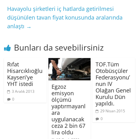
Havayolu şirketleri iç hatlarda getirilmesi
düşünülen tavan fiyat konusunda aralarında
anlaştı
→
Bunları da sevebilirsiniz
Rıfat
TOF.Tüm
Hisarcıklıoğlu
Otobüsçüler
Kayseri’ye
Federasyonu’
YHT istedi
nun IV
Egzoz
Olağan Genel
3 Aralık 2013
emisyon
Kurulu Dün
ölçümü
0
yapıldı.
yaptırmayanl
29 Nisan 2015
ara
uygulanacak
0
ceza 2 bin 67
lira oldu