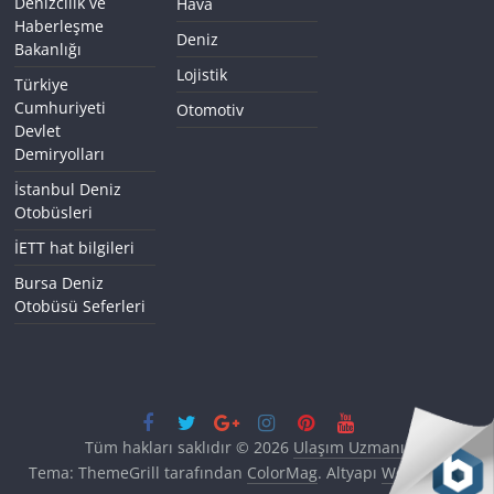
Denizcilik ve
Hava
Haberleşme
Deniz
Bakanlığı
Lojistik
Türkiye
Cumhuriyeti
Otomotiv
Devlet
Demiryolları
İstanbul Deniz
Otobüsleri
İETT hat bilgileri
Bursa Deniz
Otobüsü Seferleri
Tüm hakları saklıdır © 2026
Ulaşım Uzmanı
.
Tema: ThemeGrill tarafından
ColorMag
. Altyapı
WordPress
.