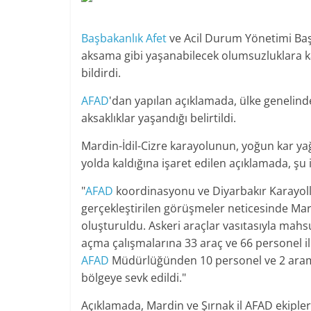
Başbakanlık
Afet
ve Acil Durum Yönetimi Başk
aksama gibi yaşanabilecek olumsuzluklara k
bildirdi.
AFAD
'dan yapılan açıklamada, ülke genelinde
aksaklıklar yaşandığı belirtildi.
Mardin-İdil-Cizre karayolunun, yoğun kar yağ
yolda kaldığına işaret edilen açıklamada, şu i
"
AFAD
koordinasyonu ve Diyarbakır Karayoll
gerçekleştirilen görüşmeler neticesinde Mar
oluşturuldu. Askeri araçlar vasıtasıyla mahsu
açma çalışmalarına 33 araç ve 66 personel 
AFAD
Müdürlüğünden 10 personel ve 2 aram
bölgeye sevk edildi."
Açıklamada, Mardin ve Şırnak il AFAD ekiplerin