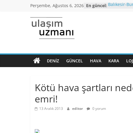
Skip
Perşembe, Ağustos 6, 2026
En güncel:
Balıkesir-Bu
to
yağışı neden
Araç kuyruğu
content
Bursa’dan İs
Ulaşım
otobüs seferi
İstanbul’da 
araçlarında 
Uzmanı
altı,seyahat 
Koronavirüs
Dönem Norm
DENIZ
GÜNCEL
HAVA
KARA
LOJ
Ulaşımın
kriterleri açı
ana
Yüksek Hızlı
normalleşme
sayfası
Kötü hava şartları ned
emri!
13 Aralık 2013
editor
0 yorum