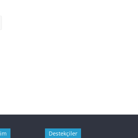
şim
Destekçiler