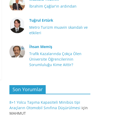
İbrahim Çağlar’ın ardından
Tuğrul Ertürk
Metro Turizm muavin skandalı ve
etkileri
İhsan Memiş
Trafik Kazalarında Çokça Ölen
Üniversite Öğrencilerinin
Sorumluluğu Kime Aittir?
Son Yorumlar
8+1 Yolcu Taşıma Kapasiteli Minibüs tipi
Araçların Otomobil Sınıfına Düşürülmesi
için
MAHMUT