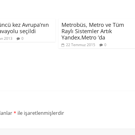
ncü kez Avrupa’nın
Metrobüs, Metro ve Tüm
avayolu seçildi
Raylı Sistemler Artık
Yandex.Metro ‘da
an 2013
0
22 Temmuz 2015
0
lanlar
*
ile işaretlenmişlerdir