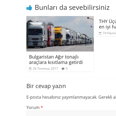
Bunları da sevebilirsiniz
THY Üçü
en iyi h
19 Hazir
Bulgaristan Ağır tonajlı
araçlara kısıtlama getirdi
26 Temmuz 2017
0
Bir cevap yazın
E-posta hesabınız yayımlanmayacak.
Gerekli a
Yorum
*