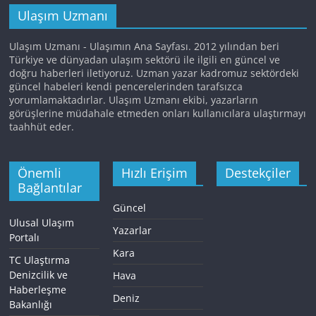
Ulaşım Uzmanı
Ulaşım Uzmanı - Ulaşımın Ana Sayfası. 2012 yılından beri
Türkiye ve dünyadan ulaşım sektörü ile ilgili en güncel ve
doğru haberleri iletiyoruz. Uzman yazar kadromuz sektördeki
güncel habeleri kendi pencerelerinden tarafsızca
yorumlamaktadırlar. Ulaşım Uzmanı ekibi, yazarların
görüşlerine müdahale etmeden onları kullanıcılara ulaştırmayı
taahhüt eder.
Önemli
Hızlı Erişim
Destekçiler
Bağlantılar
Güncel
Ulusal Ulaşım
Yazarlar
Portalı
Kara
TC Ulaştırma
Denizcilik ve
Hava
Haberleşme
Deniz
Bakanlığı