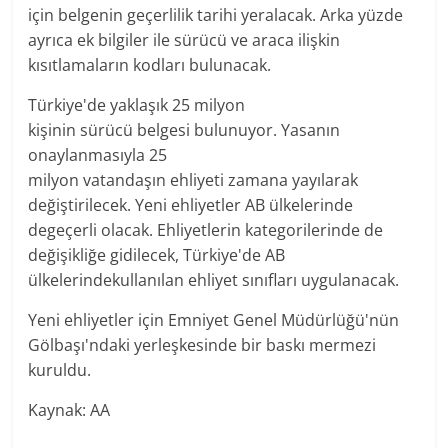
için
belgenin
geçerlilik
tarihi
yer
alacak. Arka yüzde
ayrıca ek
bilgiler
ile
sürücü
ve
araca
ilişkin
kısıtlamaların kodları bulunacak.
Türkiye
'de yaklaşık 25 milyon
kişinin
sürücü
belgesi
bulunuyor. Yasanın
onaylanmasıyla 25
milyon
vatandaşın
ehliyeti
zamana
yayılarak
değiştirilecek.
Yeni
ehliyetler AB ülkelerinde
de
geçerli olacak
. Ehliyetlerin kategorilerinde de
değişikliğe gidilecek,
Türkiye
'de AB
ülkelerinde
kullanılan
ehliyet
sınıfları
uygulanacak.
Yeni
ehliyetler için
Emniyet
Genel Müdürlüğü
'nün
Gölbaşı'ndaki
yerleşkesinde
bir baskı mermezi
kuruldu.
Kaynak: AA