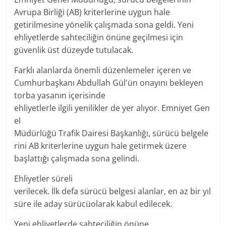
Avrupa Birliği (AB) kriterlerine uygun hale
getirilmesine yönelik çalışmada sona geldi. Yeni
ehliyetlerde sahteciliğin önüne geçilmesi için
güvenlik üst düzeyde tutulacak.
Farklı
alanlarda
önemli
düzenlemeler
içeren ve
Cumhurbaşkanı Abdullah
Gül
'ün onayını bekleyen
torba yasanın içerisinde
ehliyetlerle
ilgili
yenilikler
de
yer
alıyor.
Emniyet
Gen
el
Müdürlüğü
Trafik
Dairesi
Başkanlığı,
sürücü
belgele
rini
AB kriterlerine
uygun
hale getirmek üzere
başlattığı çalışmada sona gelindi.
Ehliyetler süreli
verilecek.
İlk
defa
sürücü
belgesi
alanlar
, en az bir yıl
süre ile aday
sürücü
olarak kabul edilecek.
Yeni
ehliyetlerde sahteciliğin
önüne