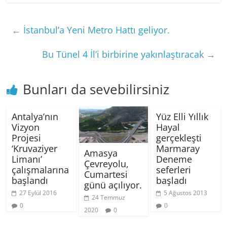
←
İstanbul’a Yeni Metro Hattı geliyor.
Bu Tünel 4 İl’i birbirine yakınlaştıracak
→
Bunları da sevebilirsiniz
Antalya’nın
Yüz Elli Yıllık
Vizyon
Hayal
Projesi
gerçekleşti
‘Kruvaziyer
Marmaray
Amasya
Limanı’
Deneme
Çevreyolu,
çalışmalarına
seferleri
Cumartesi
başlandı
başladı
günü açılıyor.
27 Eylül 2016
5 Ağustos 2013
24 Temmuz
0
0
2020
0