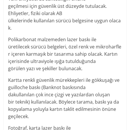
geçilmesi
için
güvenlik
üst düzeyde tutulacak.
Ehliyetler, fiziki olarak AB
ülkelerinde
kullanılan
sürücü
belgesine
uygun
olaca
k.
Polikarbonat malzemeden
lazer baskı ile
üretilecek
sürücü
belgeleri
,
özel
renk
ve
mikro
harfle
r içeren karmaşık bir
tasarıma
sahip
olacak. Kartın
içerisinde ultraviyole ışığa tutulduğunda
görülen
yazı
ve şekiller bulunacak.
Kartta
renkli
güvenlik
mürekkepleri ile gökkuşağı ve
guilloche baskı (Banknot baskısında
da
kullanılan
çok
ince
çizgi ve
yazılardan
oluşan
bir
teknik
)
kullanılacak
. Böylece tarama, baskı ya da
kopyalama
yoluyla
kartın taklit edilmesinin
önüne
geçilecek
.
Fotoğraf
, karta lazer baskı ile