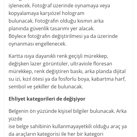
işlenecek.
Fotoğraf
üzerinde oynamaya veya
kopyalamaya karşı
özel
hologram
bulunacak.
Fotoğrafın
olduğu kısmın arka
planında
güvenlik
tasarımı
yer
alacak.
Böylece
fotoğrafın
değiştirilmesi ya da üzerinde
oynanması engellenecek.
Kartta ısıya
dayanıklı
renk
geçişli mürekkep,
değişken lazer görüntüler, ultraviole floresan
mürekkep,
renk
değiştiren baskı, arka planda dijital
su izi, kızıl ötesi ya da fosforlu boya, kabartma harf,
sembol ve şekiller de bulunacak.
Ehliyet kategorileri de değişiyor
Belgenin
ön yüzünde kişisel
bilgiler
bulunacak. Arka
yüzde
ise
belge
sahibinin
kullanmaya
yetkili
olduğu
araç
ya
da
araçların
kategorisi ile her bir kategori