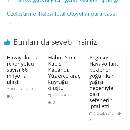
Özeleştirme ihalesi İptal Otoyollar para bastı!
→
Bunları da sevebilirsiniz
Havayolunda
Habur Sınır
Pegasus
rekor yolcu
Kapısı
Havayolları,
sayısı 66
Kapandı,
beklenen
milyona
Yüzlerce araç
yoğun kar
ulaştı
kuyruğu
yağışı
oluştu
nedeniyle
8 Haziran 2016
bazı
28 Aralık 2015
0
seferlerini
0
iptal etti.
6 Ocak 2017
0