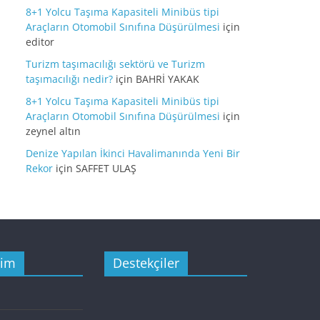
8+1 Yolcu Taşıma Kapasiteli Minibüs tipi
Araçların Otomobil Sınıfına Düşürülmesi
için
editor
Turizm taşımacılığı sektörü ve Turizm
taşımacılığı nedir?
için
BAHRİ YAKAK
8+1 Yolcu Taşıma Kapasiteli Minibüs tipi
Araçların Otomobil Sınıfına Düşürülmesi
için
zeynel altın
Denize Yapılan İkinci Havalimanında Yeni Bir
Rekor
için
SAFFET ULAŞ
şim
Destekçiler