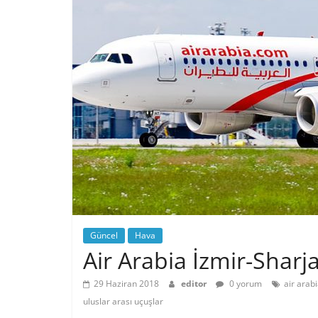
Güncel
Hava
Air Arabia İzmir-Sharja
29 Haziran 2018
editor
0 yorum
air arab
uluslar arası uçuşlar