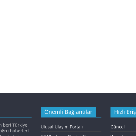
Önemli Bağlantılar
Hızlı Eri
n beri Türkiye
Ulusal Ulaşım Portalı
Güncel
doğru haberleri