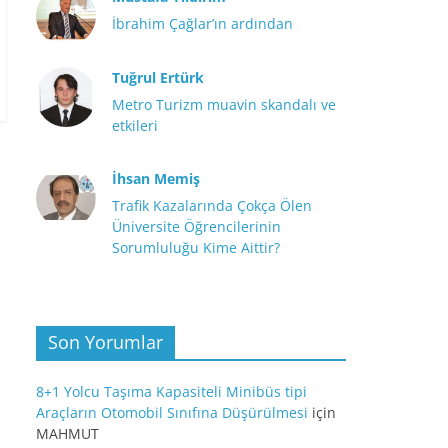
İbrahim Çağlar’ın ardından
Tuğrul Ertürk
Metro Turizm muavin skandalı ve
etkileri
İhsan Memiş
Trafik Kazalarında Çokça Ölen
Üniversite Öğrencilerinin
Sorumluluğu Kime Aittir?
Son Yorumlar
8+1 Yolcu Taşıma Kapasiteli Minibüs tipi
Araçların Otomobil Sınıfına Düşürülmesi
için
MAHMUT