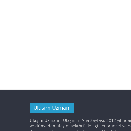
Ulaşım Uzmanı
Ulaşım Uzmanı - Ulaşımın Ana Sayfası. 2012 yılında
ve dünyadan ulaşım sektörü ile ilgili en güncel ve 