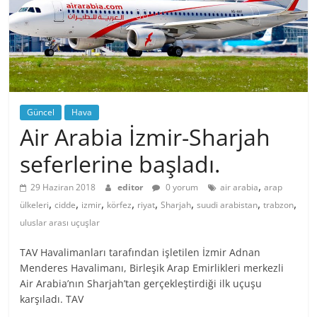
Güncel
Hava
Air Arabia İzmir-Sharjah
seferlerine başladı.
,
29 Haziran 2018
editor
0 yorum
air arabia
arap
,
,
,
,
,
,
,
,
ülkeleri
cidde
izmir
körfez
riyat
Sharjah
suudi arabistan
trabzon
uluslar arası uçuşlar
TAV Havalimanları tarafından işletilen İzmir Adnan
Menderes Havalimanı, Birleşik Arap Emirlikleri merkezli
Air Arabia’nın Sharjah’tan gerçekleştirdiği ilk uçuşu
karşıladı. TAV