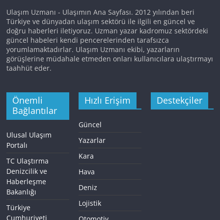
Ulaşım Uzmanı - Ulaşımın Ana Sayfası. 2012 yılından beri
Türkiye ve dünyadan ulaşım sektörü ile ilgili en güncel ve
doğru haberleri iletiyoruz. Uzman yazar kadromuz sektördeki
güncel habeleri kendi pencerelerinden tarafsızca
yorumlamaktadırlar. Ulaşım Uzmanı ekibi, yazarların
görüşlerine müdahale etmeden onları kullanıcılara ulaştırmayı
taahhüt eder.
Önemli
Hızlı Erişim
Destekçiler
Bağlantılar
Güncel
Ulusal Ulaşım
Yazarlar
Portalı
Kara
TC Ulaştırma
Denizcilik ve
Hava
Haberleşme
Deniz
Bakanlığı
Lojistik
Türkiye
Cumhuriyeti
Otomotiv