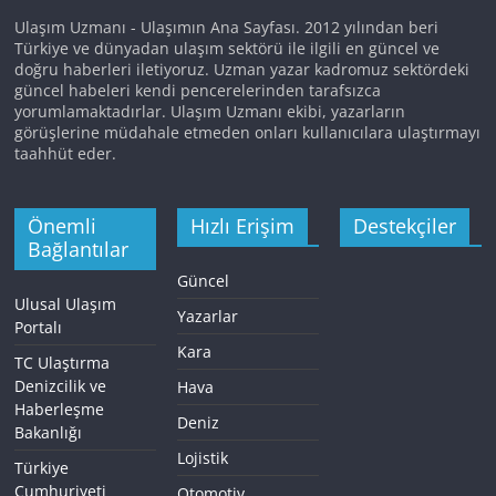
Ulaşım Uzmanı - Ulaşımın Ana Sayfası. 2012 yılından beri
Türkiye ve dünyadan ulaşım sektörü ile ilgili en güncel ve
doğru haberleri iletiyoruz. Uzman yazar kadromuz sektördeki
güncel habeleri kendi pencerelerinden tarafsızca
yorumlamaktadırlar. Ulaşım Uzmanı ekibi, yazarların
görüşlerine müdahale etmeden onları kullanıcılara ulaştırmayı
taahhüt eder.
Önemli
Hızlı Erişim
Destekçiler
Bağlantılar
Güncel
Ulusal Ulaşım
Yazarlar
Portalı
Kara
TC Ulaştırma
Denizcilik ve
Hava
Haberleşme
Deniz
Bakanlığı
Lojistik
Türkiye
Cumhuriyeti
Otomotiv