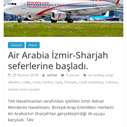
Güncel
Hava
Air Arabia İzmir-Sharjah
seferlerine başladı.
,
29 Haziran 2018
editor
0 yorum
air arabia
arap
,
,
,
,
,
,
,
,
ülkeleri
cidde
izmir
körfez
riyat
Sharjah
suudi arabistan
trabzon
uluslar arası uçuşlar
TAV Havalimanları tarafından işletilen İzmir Adnan
Menderes Havalimanı, Birleşik Arap Emirlikleri merkezli
Air Arabia’nın Sharjah’tan gerçekleştirdiği ilk uçuşu
karşıladı. TAV