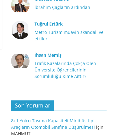
İbrahim Çağlar’ın ardından
Tuğrul Ertürk
Metro Turizm muavin skandalı ve
etkileri
İhsan Memiş
Trafik Kazalarında Çokça Ölen
Üniversite Öğrencilerinin
Sorumluluğu Kime Aittir?
Son Yorumlar
8+1 Yolcu Taşıma Kapasiteli Minibüs tipi
Araçların Otomobil Sınıfına Düşürülmesi
için
MAHMUT