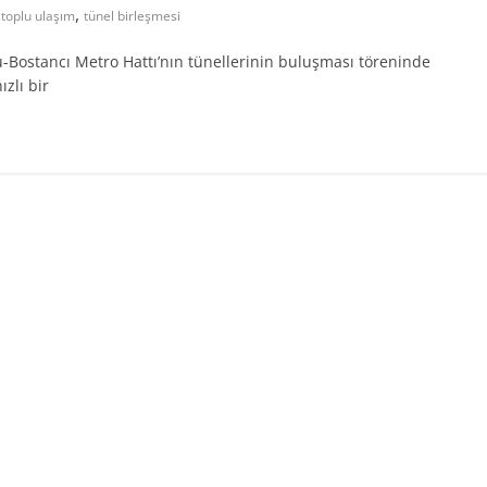
,
,
toplu ulaşım
tünel birleşmesi
u-Bostancı Metro Hattı’nın tünellerinin buluşması töreninde
zlı bir