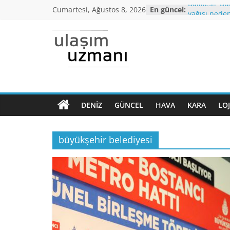
Skip
Cumartesi, Ağustos 8, 2026
En güncel:
Balıkesir-Bu
to
yağışı neden
Araç kuyruğ
content
Bursa’dan İ
Ulaşım
otobüs seferi
İstanbul’da
araçlarında 
Uzmanı
altı,seyahat 
Koronavirüs
Dönem Norm
DENIZ
GÜNCEL
HAVA
KARA
LOJ
Ulaşımın
kriterleri aç
ana
Yüksek Hızlı
normalleşme
sayfası
büyükşehir belediyesi