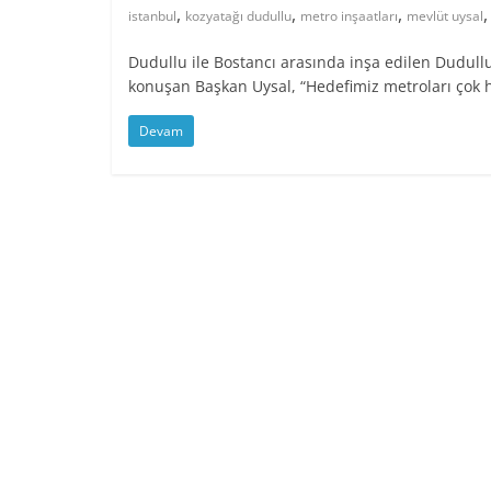
,
,
,
istanbul
kozyatağı dudullu
metro inşaatları
mevlüt uysal
Dudullu ile Bostancı arasında inşa edilen Dudull
konuşan Başkan Uysal, “Hedefimiz metroları çok hı
Devam