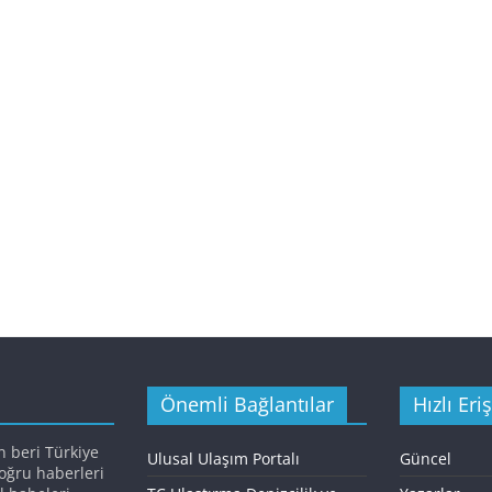
Önemli Bağlantılar
Hızlı Eri
n beri Türkiye
Ulusal Ulaşım Portalı
Güncel
doğru haberleri