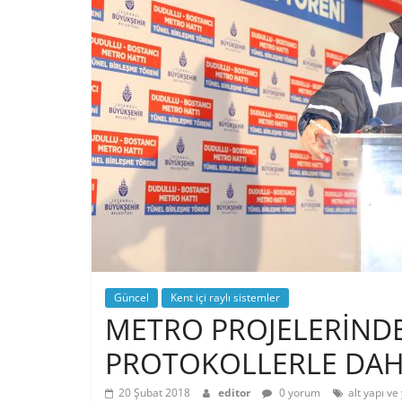
Güncel
Kent içi raylı sistemler
METRO PROJELERİNDE 
PROTOKOLLERLE DAHA
20 Şubat 2018
editor
0 yorum
alt yapı ve