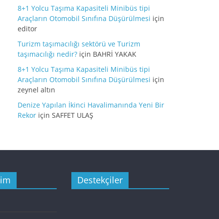
8+1 Yolcu Taşıma Kapasiteli Minibüs tipi
Araçların Otomobil Sınıfına Düşürülmesi
için
editor
Turizm taşımacılığı sektörü ve Turizm
taşımacılığı nedir?
için
BAHRİ YAKAK
8+1 Yolcu Taşıma Kapasiteli Minibüs tipi
Araçların Otomobil Sınıfına Düşürülmesi
için
zeynel altın
Denize Yapılan İkinci Havalimanında Yeni Bir
Rekor
için
SAFFET ULAŞ
şim
Destekçiler