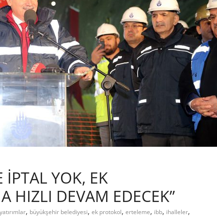
İPTAL YOK, EK
 HIZLI DEVAM EDECEK”
,
,
,
,
,
,
 yatırımlar
büyükşehir belediyesi
ek protokol
erteleme
ibb
ihalleler