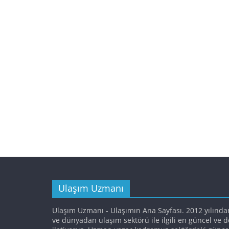
Ulaşım Uzmanı
Ulaşım Uzmanı - Ulaşımın Ana Sayfası. 2012 yılında
ve dünyadan ulaşım sektörü ile ilgili en güncel ve 