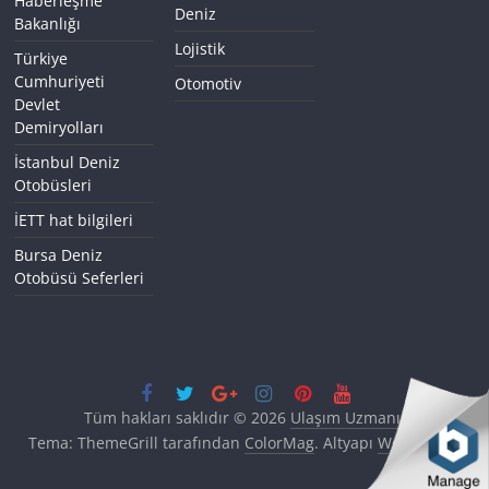
Haberleşme
Deniz
Bakanlığı
Lojistik
Türkiye
Cumhuriyeti
Otomotiv
Devlet
Demiryolları
İstanbul Deniz
Otobüsleri
İETT hat bilgileri
Bursa Deniz
Otobüsü Seferleri
Tüm hakları saklıdır © 2026
Ulaşım Uzmanı
.
Tema: ThemeGrill tarafından
ColorMag
. Altyapı
WordPress
.