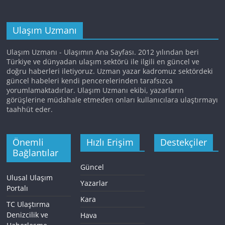
Ulaşım Uzmanı
Ulaşım Uzmanı - Ulaşımın Ana Sayfası. 2012 yılından beri
Türkiye ve dünyadan ulaşım sektörü ile ilgili en güncel ve
doğru haberleri iletiyoruz. Uzman yazar kadromuz sektördeki
güncel habeleri kendi pencerelerinden tarafsızca
yorumlamaktadırlar. Ulaşım Uzmanı ekibi, yazarların
görüşlerine müdahale etmeden onları kullanıcılara ulaştırmayı
taahhüt eder.
Önemli
Hızlı Erişim
Destekçiler
Bağlantılar
Güncel
Ulusal Ulaşım
Yazarlar
Portalı
Kara
TC Ulaştırma
Denizcilik ve
Hava