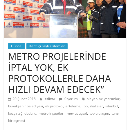
Güncel
Kent içi raylı sistemler
METRO PROJELERİNDE
İPTAL YOK, EK
PROTOKOLLERLE DAHA
HIZLI DEVAM EDECEK”
,
20 Şubat 2018
editor
0 yorum
alt yapı ve yatırımlar
,
,
,
,
,
,
büyükşehir belediyesi
ek protokol
erteleme
ibb
ihalleler
istanbul
,
,
,
,
kozyatağı dudullu
metro inşaatları
mevlüt uysal
toplu ulaşım
tünel
birleşmesi