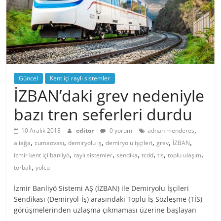
Güncel
Kent içi raylı sistemler
İZBAN’daki grev nedeniyle
bazı tren seferleri durdu
,
10 Aralık 2018
editor
0 yorum
adnan menderes
,
,
,
,
,
,
aliağa
cumaovası
demiryolu iş
demiryolu işçileri
grev
İZBAN
,
,
,
,
,
,
izmir kent içi banliyö
raylı sistemler
sendika
tcdd
tis
toplu ulaşım
,
torbalı
yolcu
İzmir Banliyö Sistemi AŞ (İZBAN) ile Demiryolu İşçileri
Sendikası (Demiryol-İş) arasındaki Toplu İş Sözleşme (TİS)
görüşmelerinden uzlaşma çıkmaması üzerine başlayan