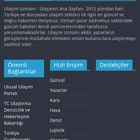
Ulaşım Uzmanı - Ulaşımın Ana Sayfası. 2012 yılından beri
Türkiye ve dünyadan ulaşım sektörü ile ilgili en güncel ve
doğru haberleri iletiyoruz. Uzman yazar kadromuz sektördeki
güncel habeleri kendi pencerelerinden tarafsızca
yorumlamaktadırlar. Ulaşım Uzmanı ekibi, yazarların
görüşlerine müdahale etmeden onları kullanıcılara ulaştırmayı
taahhüt eder.
Önemli
Hızlı Erişim
Destekçiler
Bağlantılar
Güncel
Ulusal Ulaşım
Yazarlar
Portalı
Kara
TC Ulaştırma
Denizcilik ve
Hava
Haberleşme
Deniz
Bakanlığı
Lojistik
Türkiye
Cumhuriyeti