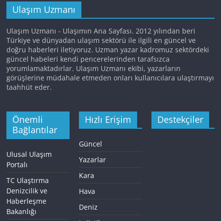
Ulaşım Uzmanı
Ulaşım Uzmanı - Ulaşımın Ana Sayfası. 2012 yılından beri
Türkiye ve dünyadan ulaşım sektörü ile ilgili en güncel ve
doğru haberleri iletiyoruz. Uzman yazar kadromuz sektördeki
güncel habeleri kendi pencerelerinden tarafsızca
yorumlamaktadırlar. Ulaşım Uzmanı ekibi, yazarların
görüşlerine müdahale etmeden onları kullanıcılara ulaştırmayı
taahhüt eder.
Önemli
Hızlı Erişim
Destekçiler
Bağlantılar
Güncel
Ulusal Ulaşım
Yazarlar
Portalı
Kara
TC Ulaştırma
Denizcilik ve
Hava
Haberleşme
Deniz
Bakanlığı