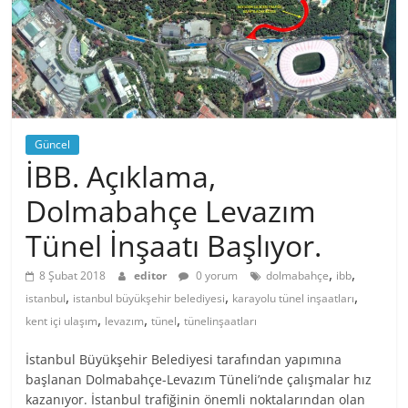
Güncel
İBB. Açıklama,
Dolmabahçe Levazım
Tünel İnşaatı Başlıyor.
,
,
8 Şubat 2018
editor
0 yorum
dolmabahçe
ibb
,
,
,
istanbul
istanbul büyükşehir belediyesi
karayolu tünel inşaatları
,
,
,
kent içi ulaşım
levazım
tünel
tünelinşaatları
İstanbul Büyükşehir Belediyesi tarafından yapımına
başlanan Dolmabahçe-Levazım Tüneli’nde çalışmalar hız
kazanıyor. İstanbul trafiğinin önemli noktalarından olan