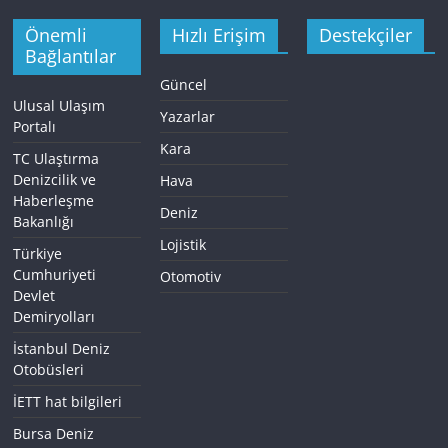
Önemli
Hızlı Erişim
Destekçiler
Bağlantılar
Güncel
Ulusal Ulaşım
Yazarlar
Portalı
Kara
TC Ulaştırma
Denizcilik ve
Hava
Haberleşme
Deniz
Bakanlığı
Lojistik
Türkiye
Cumhuriyeti
Otomotiv
Devlet
Demiryolları
İstanbul Deniz
Otobüsleri
İETT hat bilgileri
Bursa Deniz