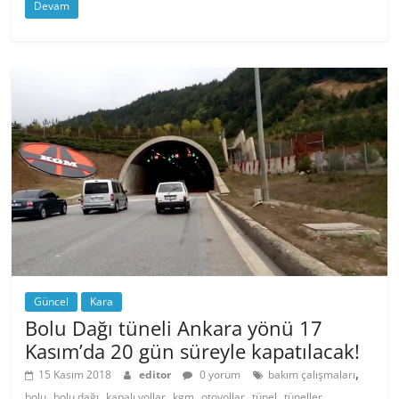
Devam
Güncel
Kara
Bolu Dağı tüneli Ankara yönü 17
Kasım’da 20 gün süreyle kapatılacak!
,
15 Kasım 2018
editor
0 yorum
bakım çalışmaları
,
,
,
,
,
,
,
bolu
bolu dağı
kapalı yollar
kgm
otoyollar
tünel
tüneller