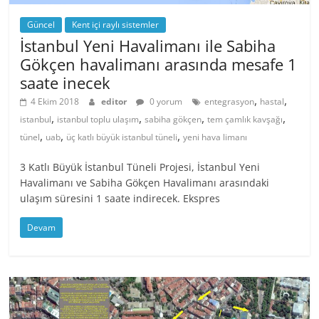
Güncel
Kent içi raylı sistemler
İstanbul Yeni Havalimanı ile Sabiha
Gökçen havalimanı arasında mesafe 1
saate inecek
,
,
4 Ekim 2018
editor
0 yorum
entegrasyon
hastal
,
,
,
,
istanbul
istanbul toplu ulaşım
sabiha gökçen
tem çamlık kavşağı
,
,
,
tünel
uab
üç katlı büyük istanbul tüneli
yeni hava limanı
3 Katlı Büyük İstanbul Tüneli Projesi, İstanbul Yeni
Havalimanı ve Sabiha Gökçen Havalimanı arasındaki
ulaşım süresini 1 saate indirecek. Ekspres
Devam