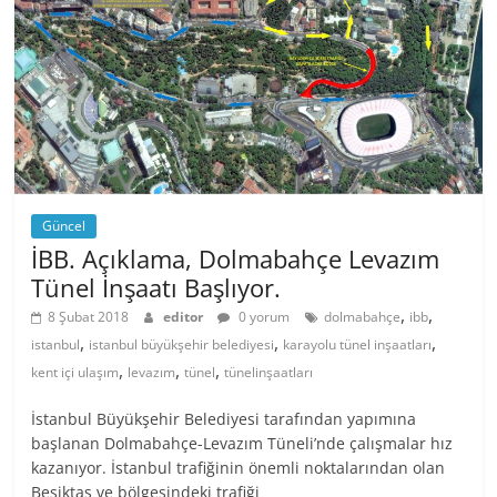
Güncel
İBB. Açıklama, Dolmabahçe Levazım
Tünel İnşaatı Başlıyor.
,
,
8 Şubat 2018
editor
0 yorum
dolmabahçe
ibb
,
,
,
istanbul
istanbul büyükşehir belediyesi
karayolu tünel inşaatları
,
,
,
kent içi ulaşım
levazım
tünel
tünelinşaatları
İstanbul Büyükşehir Belediyesi tarafından yapımına
başlanan Dolmabahçe-Levazım Tüneli’nde çalışmalar hız
kazanıyor. İstanbul trafiğinin önemli noktalarından olan
Beşiktaş ve bölgesindeki trafiği