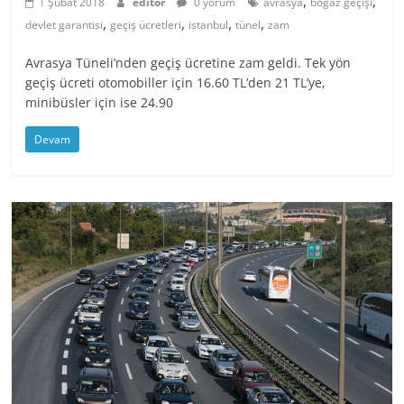
,
,
1 Şubat 2018
editor
0 yorum
avrasya
boğaz geçişi
,
,
,
,
devlet garantisi
geçiş ücretleri
istanbul
tünel
zam
Avrasya Tüneli’nden geçiş ücretine zam geldi. Tek yön
geçiş ücreti otomobiller için 16.60 TL’den 21 TL’ye,
minibüsler için ise 24.90
Devam