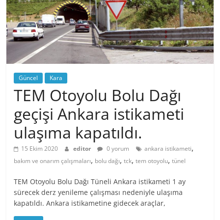
Güncel
Kara
TEM Otoyolu Bolu Dağı
geçişi Ankara istikameti
ulaşıma kapatıldı.
,
15 Ekim 2020
editor
0 yorum
ankara istikameti
,
,
,
,
bakım ve onarım çalışmaları
bolu dağı
tck
tem otoyolu
tünel
TEM Otoyolu Bolu Dağı Tüneli Ankara istikameti 1 ay
sürecek derz yenileme çalışması nedeniyle ulaşıma
kapatıldı. Ankara istikametine gidecek araçlar,