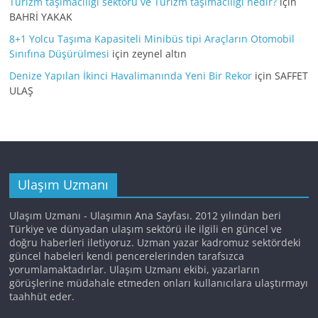
Turizm taşımacılığı sektörü ve Turizm taşımacılığı nedir?
için
BAHRİ YAKAK
8+1 Yolcu Taşıma Kapasiteli Minibüs tipi Araçların Otomobil
Sınıfına Düşürülmesi
için
zeynel altın
Denize Yapılan İkinci Havalimanında Yeni Bir Rekor
için
SAFFET
ULAŞ
Ulaşım Uzmanı
Ulaşım Uzmanı - Ulaşımın Ana Sayfası. 2012 yılından beri
Türkiye ve dünyadan ulaşım sektörü ile ilgili en güncel ve
doğru haberleri iletiyoruz. Uzman yazar kadromuz sektördeki
güncel habeleri kendi pencerelerinden tarafsızca
yorumlamaktadırlar. Ulaşım Uzmanı ekibi, yazarların
görüşlerine müdahale etmeden onları kullanıcılara ulaştırmayı
taahhüt eder.