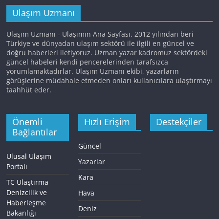
Ulaşım Uzmanı
Ulaşım Uzmanı - Ulaşımın Ana Sayfası. 2012 yılından beri
Türkiye ve dünyadan ulaşım sektörü ile ilgili en güncel ve
doğru haberleri iletiyoruz. Uzman yazar kadromuz sektördeki
güncel habeleri kendi pencerelerinden tarafsızca
yorumlamaktadırlar. Ulaşım Uzmanı ekibi, yazarların
görüşlerine müdahale etmeden onları kullanıcılara ulaştırmayı
taahhüt eder.
Önemli
Hızlı Erişim
Destekçiler
Bağlantılar
Güncel
Ulusal Ulaşım
Yazarlar
Portalı
Kara
TC Ulaştırma
Denizcilik ve
Hava
Haberleşme
Deniz
Bakanlığı