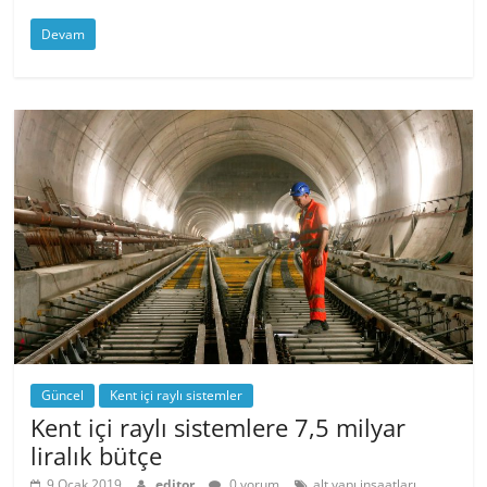
Devam
Güncel
Kent içi raylı sistemler
Kent içi raylı sistemlere 7,5 milyar
liralık bütçe
,
9 Ocak 2019
editor
0 yorum
alt yapı inşaatları