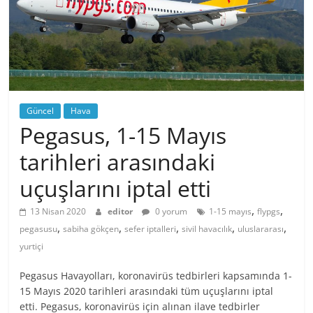
Güncel
Hava
Pegasus, 1-15 Mayıs
tarihleri arasındaki
uçuşlarını iptal etti
,
,
13 Nisan 2020
editor
0 yorum
1-15 mayıs
flypgs
,
,
,
,
,
pegasusu
sabiha gökçen
sefer iptalleri
sivil havacılık
uluslararası
yurtiçi
Pegasus Havayolları, koronavirüs tedbirleri kapsamında 1-
15 Mayıs 2020 tarihleri arasındaki tüm uçuşlarını iptal
etti. Pegasus, koronavirüs için alınan ilave tedbirler