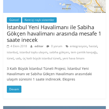
Güncel
Kent içi raylı sistemler
İstanbul Yeni Havalimanı ile Sabiha
Gökçen havalimanı arasında mesafe 1
saate inecek
,
,
4 Ekim 2018
editor
0 yorum
entegrasyon
hastal
,
,
,
,
istanbul
istanbul toplu ulaşım
sabiha gökçen
tem çamlık kavşağı
,
,
,
tünel
uab
üç katlı büyük istanbul tüneli
yeni hava limanı
3 Katlı Büyük İstanbul Tüneli Projesi, İstanbul Yeni
Havalimanı ve Sabiha Gökçen Havalimanı arasındaki
ulaşım süresini 1 saate indirecek. Ekspres
Devam