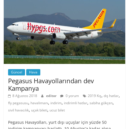
Güncel
Hava
Pegasus Havayollarından dev
Kampanya
,
,
8 Ağustos 2018
editor
0 yorum
2019 Kış
dış hatlar
,
,
,
,
,
fly pegasusu
havalimanı
indirim
indirimli hatlar
sabiha gökçen
,
,
sivil havacılık
uçak bileti
ucuz bilet
Pegasus Havayolları, yurt dışı uçuşlar için yüzde 50
indirim kampanyası başlattı. 10 Ağustos’a kadar alına