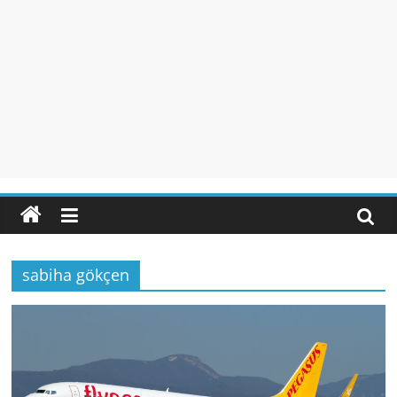
sabiha gökçen