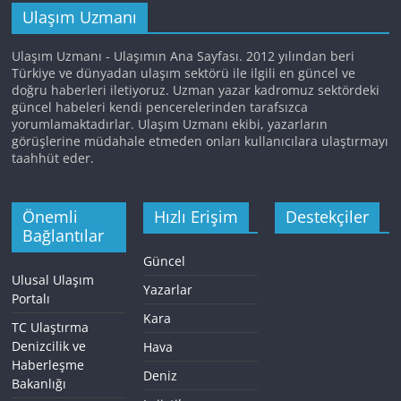
Ulaşım Uzmanı
Ulaşım Uzmanı - Ulaşımın Ana Sayfası. 2012 yılından beri
Türkiye ve dünyadan ulaşım sektörü ile ilgili en güncel ve
doğru haberleri iletiyoruz. Uzman yazar kadromuz sektördeki
güncel habeleri kendi pencerelerinden tarafsızca
yorumlamaktadırlar. Ulaşım Uzmanı ekibi, yazarların
görüşlerine müdahale etmeden onları kullanıcılara ulaştırmayı
taahhüt eder.
Önemli
Hızlı Erişim
Destekçiler
Bağlantılar
Güncel
Ulusal Ulaşım
Yazarlar
Portalı
Kara
TC Ulaştırma
Denizcilik ve
Hava
Haberleşme
Deniz
Bakanlığı