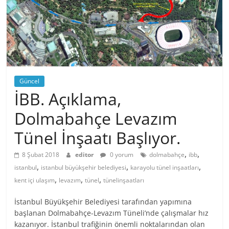
Güncel
İBB. Açıklama,
Dolmabahçe Levazım
Tünel İnşaatı Başlıyor.
,
,
8 Şubat 2018
editor
0 yorum
dolmabahçe
ibb
,
,
,
istanbul
istanbul büyükşehir belediyesi
karayolu tünel inşaatları
,
,
,
kent içi ulaşım
levazım
tünel
tünelinşaatları
İstanbul Büyükşehir Belediyesi tarafından yapımına
başlanan Dolmabahçe-Levazım Tüneli’nde çalışmalar hız
kazanıyor. İstanbul trafiğinin önemli noktalarından olan