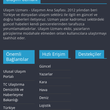
Ulaşım Uzmanı - Ulaşımın Ana Sayfası. 2012 yılından beri
Türkiye ve dünyadan ulaşım sektörü ile ilgili en güncel ve
doğru haberleri iletiyoruz. Uzman yazar kadromuz sektördeki
güncel habeleri kendi pencerelerinden tarafsızca
yorumlamaktadırlar. Ulaşım Uzmanı ekibi, yazarların
görüşlerine müdahale etmeden onları kullanıcılara ulaştırmayı
taahhüt eder.
Önemli
Hızlı Erişim
Destekçiler
Bağlantılar
Güncel
Ulusal Ulaşım
Yazarlar
Portalı
Kara
TC Ulaştırma
Denizcilik ve
Hava
Haberleşme
Deniz
Bakanlığı
Lojistik
Türkiye