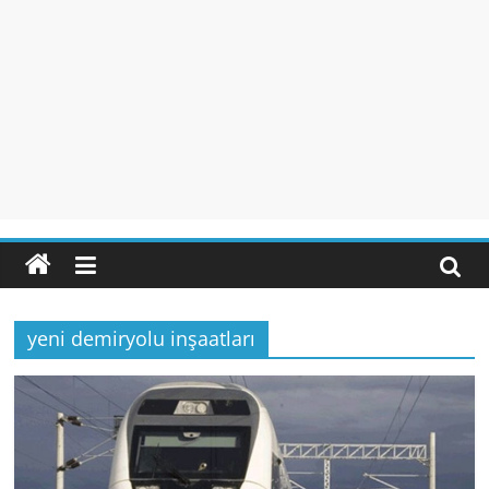
yeni demiryolu inşaatları