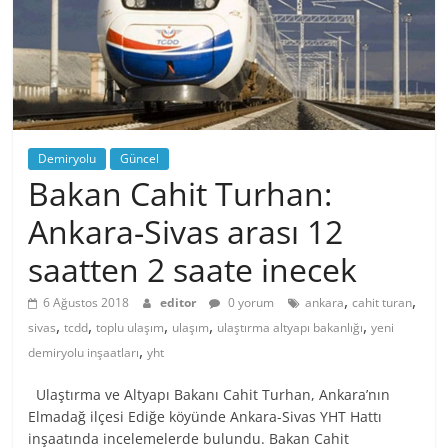
Demiryolu
Güncel
Bakan Cahit Turhan:
Ankara-Sivas arası 12
saatten 2 saate inecek
,
,
6 Ağustos 2018
editor
0 yorum
ankara
cahit turan
,
,
,
,
,
sivas
tcdd
toplu ulaşım
ulaşım
ulaştırma altyapı bakanlığı
yeni
,
demiryolu inşaatları
yht
Ulaştırma ve Altyapı Bakanı Cahit Turhan, Ankara’nın
Elmadağ ilçesi Ediğe köyünde Ankara-Sivas YHT Hattı
inşaatında incelemelerde bulundu. Bakan Cahit