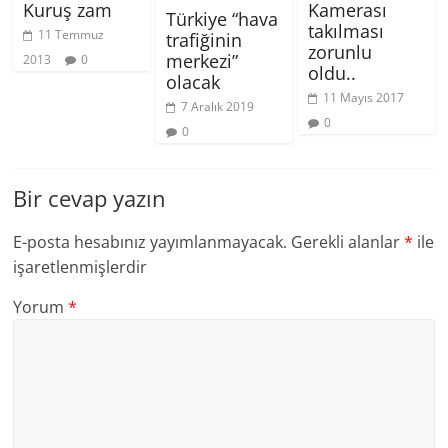
Kuruş zam
Kamerası
Türkiye “hava
takılması
11 Temmuz
trafiğinin
zorunlu
merkezi”
2013
0
oldu..
olacak
11 Mayıs 2017
7 Aralık 2019
0
0
Bir cevap yazın
E-posta hesabınız yayımlanmayacak.
Gerekli alanlar
*
ile
işaretlenmişlerdir
Yorum
*