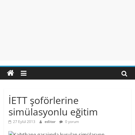
İETT şoförlerine
simülasyonlu eğitim
27 Eylül 2013
editor
0 yorum
Kağıthane garajında kurulan simülasyon