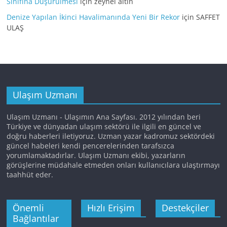
Sınıfına Düşürülmesi
için
zeynel altın
Denize Yapılan İkinci Havalimanında Yeni Bir Rekor
için
SAFFET
ULAŞ
Ulaşım Uzmanı
Ulaşım Uzmanı - Ulaşımın Ana Sayfası. 2012 yılından beri
Türkiye ve dünyadan ulaşım sektörü ile ilgili en güncel ve
doğru haberleri iletiyoruz. Uzman yazar kadromuz sektördeki
güncel habeleri kendi pencerelerinden tarafsızca
yorumlamaktadırlar. Ulaşım Uzmanı ekibi, yazarların
görüşlerine müdahale etmeden onları kullanıcılara ulaştırmayı
taahhüt eder.
Önemli
Hızlı Erişim
Destekçiler
Bağlantılar