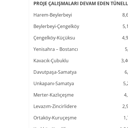
PROJE ÇALIŞMALARI DEVAM EDEN TÜNEL
Harem-Beylerbeyi 8,
Beylerbeyi-Çengelköy 5,
Çengelköy-Küçüksu 4,
Yenisahra – Bostancı 5
Kavacık-Çubuklu 3,
Davutpaşa-Samatya 6
Unkapanı-Samatya 5,
Merter-Kazlıçeşme 4,
Levazım-Zincirlidere 2,
Ortaköy-Kuruçeşme 1,