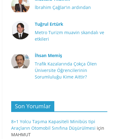
İbrahim Çağlar’ın ardından
Tuğrul Ertürk
Metro Turizm muavin skandalı ve
etkileri
İhsan Memiş
Trafik Kazalarında Çokça Ölen
Üniversite Öğrencilerinin
Sorumluluğu Kime Aittir?
Son Yorumlar
8+1 Yolcu Taşıma Kapasiteli Minibüs tipi
Araçların Otomobil Sınıfına Düşürülmesi
için
MAHMUT