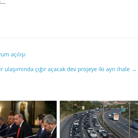
84
um açılışı
ir ulaşımında çığır açacak dev projeye iki ayrı ihale
→