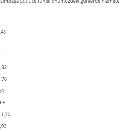
Kasımpaşa Sütlüce tüneli önümüzdeki günlerde hizmete
,45
11
,82
,78
,51
05
1,70
,93