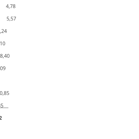
lu) 4,78
ece 5,57
,24
,10
8,40
,09
4
 0,85
35
2