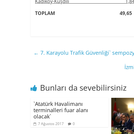
Kadıköy-Kuşdili 1,
TOPLAM
49,65
←
7. Karayolu Trafik Güvenliği` sempozy
İzm
Bunları da sevebilirsiniz
`Atatürk Havalimanı
terminalleri fuar alanı
olacak`
7 Ağustos 2017
0