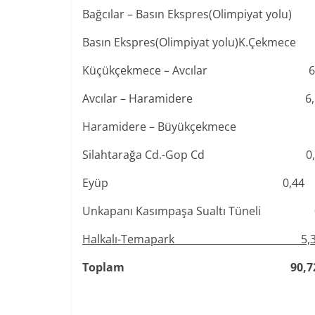
Bağcılar – Basın Ekspres(Olimpiyat yo
Basın Ekspres(Olimpiyat yolu)K.Çekm
Küçükçekmece – Avcılar 6
Avcılar – Haramidere 6
Haramidere – Büyükçekmece 
Silahtarağa Cd.-Gop Cd 0
Eyüp 0,4
Unkapanı Kasımpaşa Sualtı Tüneli
Halkalı-Temapark 5,
Toplam 90,7