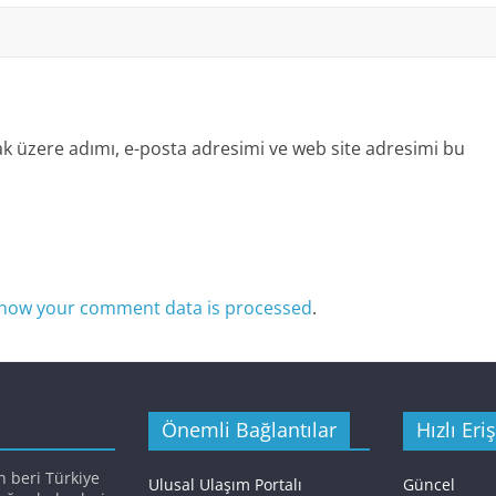
k üzere adımı, e-posta adresimi ve web site adresimi bu
how your comment data is processed
.
Önemli Bağlantılar
Hızlı Eri
n beri Türkiye
Ulusal Ulaşım Portalı
Güncel