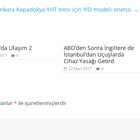
nkara Kapadokya YHT treni için YİD modeli önerisi
→
’da Ulaşım 2
ABD’den Sonra İngiltere de
İstanbul’dan Uçuşlarda
2017
0
Cihaz Yasağı Getird
22 Mart 2017
0
lanlar
*
ile işaretlenmişlerdir