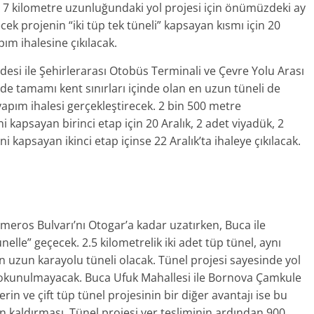
m 7 kilometre uzunluğundaki yol projesi için önümüzdeki ay
ilecek projenin “iki tüp tek tüneli” kapsayan kısmı için 20
apım ihalesine çıkılacak.
esi ile Şehirlerarası Otobüs Terminali ve Çevre Yolu Arası
nde tamamı kent sınırları içinde olan en uzun tüneli de
 yapım ihalesi gerçekleştirecek. 2 bin 500 metre
i kapsayan birinci etap için 20 Aralık, 2 adet viyadük, 2
ini kapsayan ikinci etap içinse 22 Aralık’ta ihaleye çıkılacak.
meros Bulvarı’nı Otogar’a kadar uzatırken, Buca ile
lle” geçecek. 2.5 kilometrelik iki adet tüp tünel, aynı
n uzun karayolu tüneli olacak. Tünel projesi sayesinde yol
dokunulmayacak. Buca Ufuk Mahallesi ile Bornova Çamkule
in ve çift tüp tünel projesinin bir diğer avantajı ise bu
n kaldırması. Tünel projesi yer tesliminin ardından 900