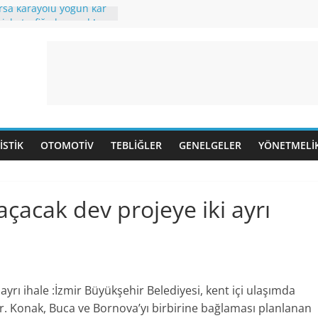
rsa karayolu yoğun kar
iyle trafiğe kapandı!
u 25 kilometreyi buldu
stanbul Havalimanı’na
 başlatılıyor.
 Toplu ulaşım
65 Yaş üstü ve 20 Yaş
yasağı kaldırıldı.
 ile Mücadelede Yeni
aleşme süreci
ISTIK
OTOMOTIV
TEBLIĞLER
GENELGELER
YÖNETMELI
ıklandı.
 Trenle seyahatlerde,
 dönemi başlıyor.
açacak dev projeye iki ayrı
ayrı ihale :İzmir Büyükşehir Belediyesi, kent içi ulaşımda
yor. Konak, Buca ve Bornova’yı birbirine bağlaması planlanan