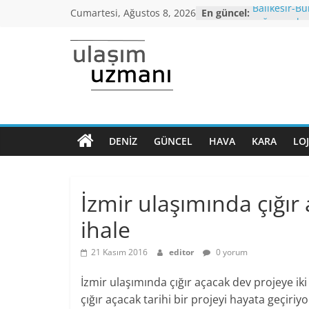
Skip
Cumartesi, Ağustos 8, 2026
En güncel:
Balıkesir-Bu
to
yağışı neden
Araç kuyruğ
content
Bursa’dan İ
Ulaşım
otobüs seferi
İstanbul’da
araçlarında 
Uzmanı
altı,seyahat 
Koronavirüs
Dönem Norm
DENIZ
GÜNCEL
HAVA
KARA
LOJ
Ulaşımın
kriterleri aç
ana
Yüksek Hızlı
normalleşme
sayfası
İzmir ulaşımında çığır 
ihale
21 Kasım 2016
editor
0 yorum
İzmir ulaşımında çığır açacak dev projeye iki 
çığır açacak tarihi bir projeyi hayata geçiri