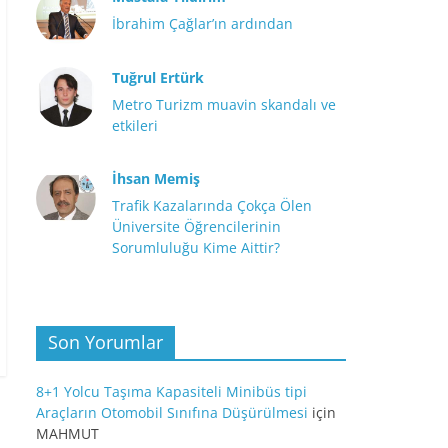
İbrahim Çağlar’ın ardından
Tuğrul Ertürk
Metro Turizm muavin skandalı ve
etkileri
İhsan Memiş
Trafik Kazalarında Çokça Ölen
Üniversite Öğrencilerinin
Sorumluluğu Kime Aittir?
Son Yorumlar
8+1 Yolcu Taşıma Kapasiteli Minibüs tipi
Araçların Otomobil Sınıfına Düşürülmesi
için
MAHMUT