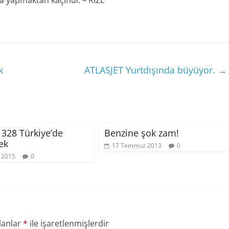
lama yapmaktan kaçındı. – RİZE
k
ATLASJET Yurtdışında büyüyor.
→
 328 Türkiye’de
Benzine şok zam!
ek
17 Temmuz 2013
0
 2015
0
lanlar
*
ile işaretlenmişlerdir