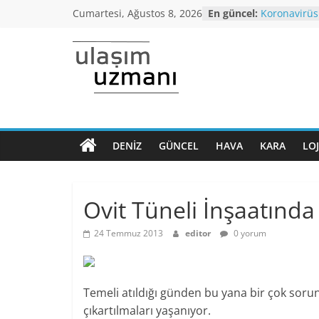
Skip
Cumartesi, Ağustos 8, 2026
En güncel:
Koronavirüs
to
Dönem Norm
kriterleri aç
content
Yüksek Hızlı
Ulaşım
normalleşme
Balıkesir-Bu
yağışı neden
Uzmanı
Araç kuyruğ
Bursa’dan İ
otobüs seferi
DENIZ
GÜNCEL
HAVA
KARA
LOJ
Ulaşımın
İstanbul’da
ana
araçlarında 
altı,seyahat 
sayfası
Ovit Tüneli İnşaatında
24 Temmuz 2013
editor
0 yorum
Temeli atıldığı günden bu yana bir çok sorun
çıkartılmaları yaşanıyor.