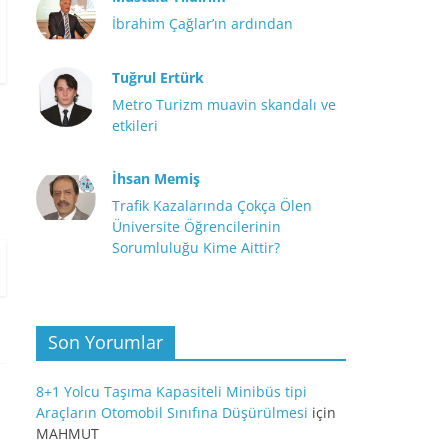
İbrahim Çağlar’ın ardından
Tuğrul Ertürk
Metro Turizm muavin skandalı ve
etkileri
İhsan Memiş
Trafik Kazalarında Çokça Ölen
Üniversite Öğrencilerinin
Sorumluluğu Kime Aittir?
Son Yorumlar
8+1 Yolcu Taşıma Kapasiteli Minibüs tipi
Araçların Otomobil Sınıfına Düşürülmesi
için
MAHMUT