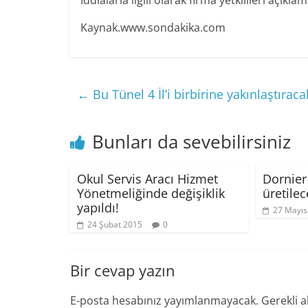
İddialarla ilgili olarak firma yetkilileri açık
Kaynak.www.sondakika.com
←
Bu Tünel 4 İl’i birbirine yakınlaştıraca
Bunları da sevebilirsiniz
Okul Servis Aracı Hizmet
Dornier
Yönetmeliğinde değişiklik
üretilec
yapıldı!
27 Mayıs
24 Şubat 2015
0
Bir cevap yazın
E-posta hesabınız yayımlanmayacak.
Gerekli a