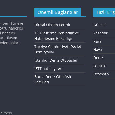
Önemli Bağlantılar
Hızlı Eri
n beri Türkiye
Ulusal Ulaşım Portalı
Güncel
doğru haberleri
l habeleri
TC Ulaştırma Denizcilik ve
Yazarlar
ar. Ulaşım
Haberleşme Bakanlığı
Kara
eden onları
Türkiye Cumhuriyeti Devlet
Hava
Demiryolları
Deniz
İstanbul Deniz Otobüsleri
Lojistik
İETT hat bilgileri
Otomotiv
Bursa Deniz Otobüsü
Seferleri
dPress
.