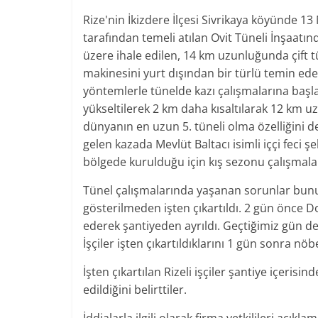
Rize'nin İkizdere İlçesi Sivrikaya köyünde 
tarafından temeli atılan Ovit Tüneli İnşaatın
üzere ihale edilen, 14 km uzunluğunda çift t
makinesini yurt dışından bir türlü temin ed
yöntemlerle tünelde kazı çalışmalarına başla
yükseltilerek 2 km daha kısaltılarak 12 km 
dünyanın en uzun 5. tüneli olma özelliğini 
gelen kazada Mevlüt Baltacı isimli iççi feci şe
bölgede kurulduğu için kış sezonu çalışmalar
Tünel çalışmalarında yaşanan sorunlar bunun
gösterilmeden işten çıkartıldı. 2 gün önce Do
ederek şantiyeden ayrıldı. Geçtiğimiz gün de 5
İşçiler işten çıkartıldıklarını 1 gün sonra nö
İşten çıkartılan Rizeli işçiler şantiye içerisind
edildiğini belirttiler.