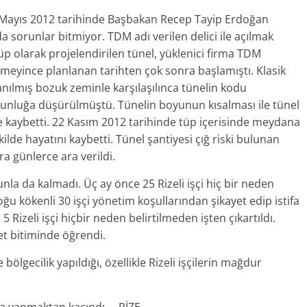
13 Mayıs 2012 tarihinde Başbakan Recep Tayip Erdoğan
da sorunlar bitmiyor. TDM adı verilen delici ile açılmak
üp olarak projelendirilen tünel, yüklenici firma TDM
emeyince planlanan tarihten çok sonra başlamıştı. Klasik
nılmış bozuk zeminle karşılaşılınca tünelin kodu
uzunluğa düşürülmüştü. Tünelin boyunun kısalması ile tünel
de kaybetti. 22 Kasım 2012 tarihinde tüp içerisinde meydana
kilde hayatını kaybetti. Tünel şantiyesi çığ riski bulunan
a günlerce ara verildi.
la da kalmadı. Üç ay önce 25 Rizeli işçi hiç bir neden
ğu kökenli 30 işçi yönetim koşullarından şikayet edip istifa
 Rizeli işçi hiçbir neden belirtilmeden işten çıkartıldı.
bet bitiminde öğrendi.
e bölgecilik yapıldığı, özellikle Rizeli işçilerin mağdur