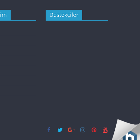
şim
Destekçiler