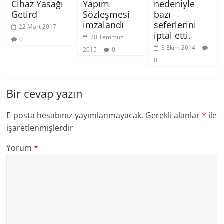
Cihaz Yasağı
Yapım
nedeniyle
Getird
Sözleşmesi
bazı
imzalandı
seferlerini
22 Mart 2017
iptal etti.
20 Temmuz
0
3 Ekim 2014
2015
0
0
Bir cevap yazın
E-posta hesabınız yayımlanmayacak.
Gerekli alanlar
*
ile
işaretlenmişlerdir
Yorum
*